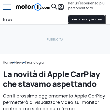
Per un'esperienza più
personalizzata
News
REGISTRATI / ACCEDI
Quasi 2.000 km con un
La Murciélago definitiva
Pirelli sviluppa
pieno: il record del
esiste: è una SV con
pneumatici pe
Qashqai e-POWER
cambio manuale
Porsche Caye
Home
News
Tecnologia
La novità di Apple CarPlay
che stavamo aspettando
Con il prossimo aggiornamento Apple CarPlay
permetterà di visualizzare video sul monitor
centrale, ma solo ad auto ferma