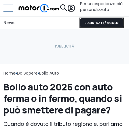
Per un'esperienza più
personalizzata
News
REGISTRATI / ACCEDI
Portale
Mazda CX-5 (2026),
Bollo auto To
dell’Automobilista: come
perché comprarla e
verificare onli
controllare il bollo auto
perché no
pagato
Home
Da Sapere
Bollo Auto
Bollo auto 2026 con auto
ferma o in fermo, quando si
può smettere di pagare?
Quando è dovuto il tributo regionale, parliamo