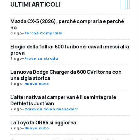
ULTIMI ARTICOLI
Mazda CX-5 (2026), perché comprarla e perché
no
8 ago
-
Perché Comprarla
Elogio della follia: 600 furibondi cavalli messi alla
prova
7 ago
-
Prove su strada
La nuova Dodge Charger da 600 CV ritorna con
una sigla storica
7 ago
-
Nuove auto
L'alternativa al camper van è il semintegrale
Dethleffs Just Van
7 ago
-
Caravan Salon Dussedorf
La Toyota GR86 si aggiorna
7 ago
-
Nuove auto