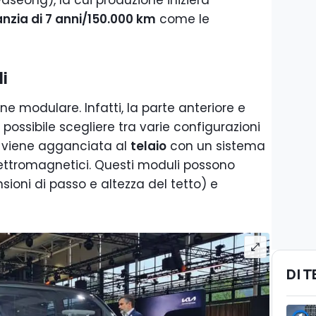
seong), la cui produzione inizierà
nzia di 7 anni/150.000 km
come le
i
one modulare. Infatti, la parte anteriore e
 possibile scegliere tra varie configurazioni
le viene agganciata al
telaio
con un sistema
lettromagnetici. Questi moduli possono
sioni di passo e altezza del tetto) e
DI 