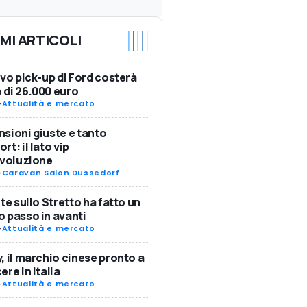
IMI ARTICOLI
ovo pick-up di Ford costerà
di 26.000 euro
-
Attualità e mercato
sioni giuste e tanto
rt: il lato vip
Evoluzione
-
Caravan Salon Dussedorf
nte sullo Stretto ha fatto un
 passo in avanti
-
Attualità e mercato
, il marchio cinese pronto a
ere in Italia
-
Attualità e mercato