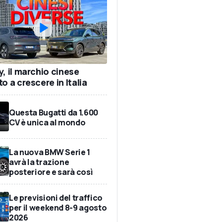
y, il marchio cinese
o a crescere in Italia
Questa Bugatti da 1.600
CV è unica al mondo
La nuova BMW Serie 1
avrà la trazione
posteriore e sarà così
Le previsioni del traffico
per il weekend 8-9 agosto
2026