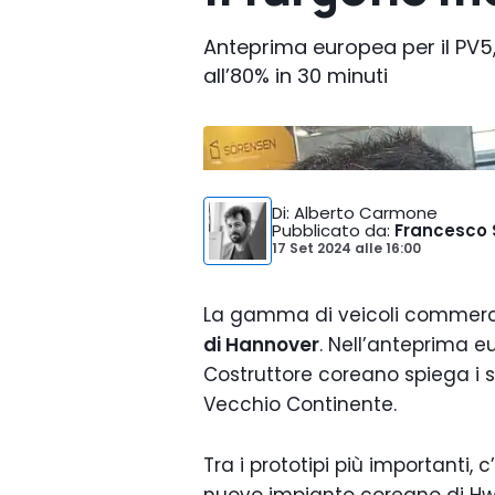
Anteprima europea per il PV5, 
all’80% in 30 minuti
Foto di:
Motor1.com
Di
: Alberto Carmone
Pubblicato da
:
Francesco 
17 Set 2024
alle
16:00
La gamma di veicoli commercial
di Hannover
. Nell’anteprima 
Costruttore coreano spiega i s
Vecchio Continente.
Tra i prototipi più importanti, 