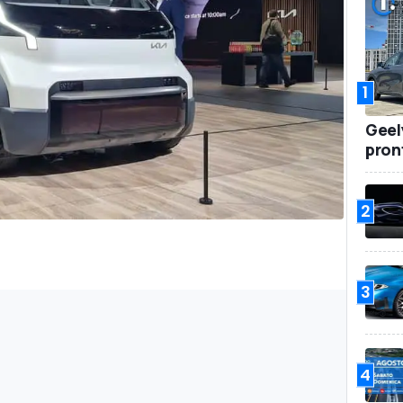
1
Geel
pront
2
3
4