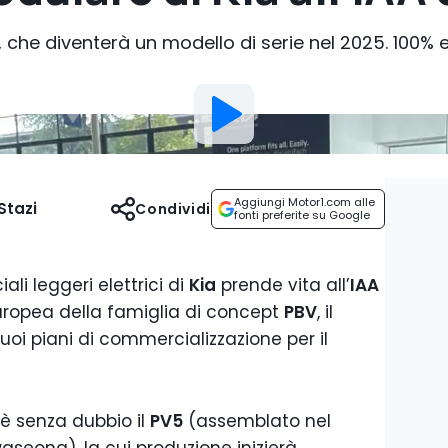
che diventerà un modello di serie nel 2025. 100% el
Aggiungi Motor1.com alle
Stazi
Condividi
fonti preferite su Google
i leggeri elettrici di
Kia
prende vita all’
IAA
europea della famiglia di concept
PBV
, il
uoi piani di commercializzazione per il
c’è senza dubbio il
PV5
(assemblato nel