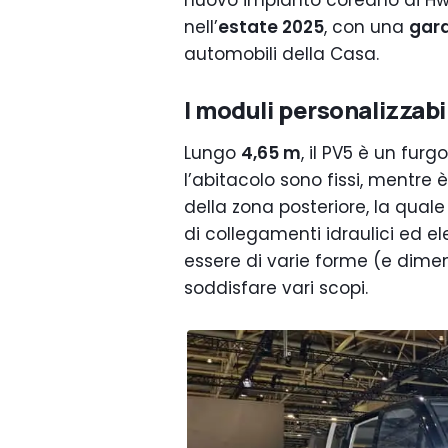
nuovo impianto coreano di Hwa
nell’
estate 2025
, con una
gara
automobili della Casa.
I moduli personalizzabil
Lungo
4,65 m
, il PV5 è un furg
l’abitacolo sono fissi, mentre è
della zona posteriore, la qua
di collegamenti idraulici ed e
essere di varie forme (e dimen
soddisfare vari scopi.