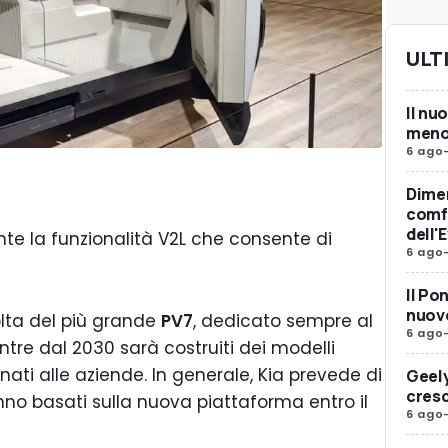
ULT
Il nu
meno 
6 ago
Dimen
comfo
dell'
nte la funzionalità V2L che consente di
6 ago
Il Po
nuovo
olta del più grande
PV7
, dedicato sempre al
6 ago
tre dal 2030 sarà costruiti dei modelli
ati alle aziende. In generale, Kia prevede di
Geely
cresc
nno basati sulla nuova piattaforma entro il
6 ago