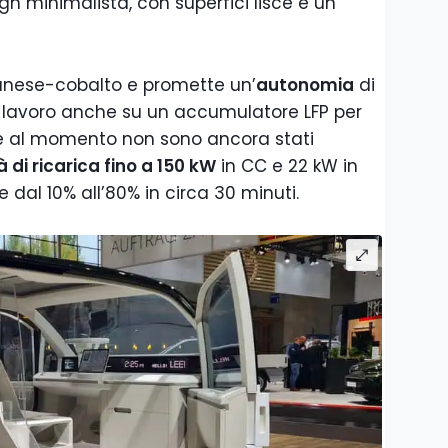
gn minimalista, con superfici lisce e un
nese-cobalto e promette un’
autonomia
di
 lavoro anche su un accumulatore LFP per
che al momento non sono ancora stati
à di ricarica fino a 150 kW
in CC e 22 kW in
e dal 10% all’80% in circa 30 minuti.