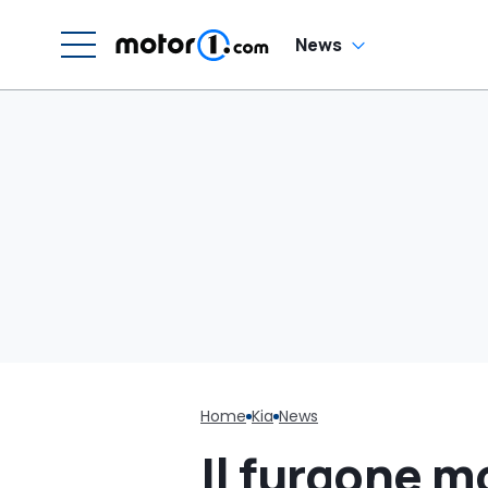
News
Home
Kia
News
Il furgone m