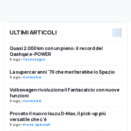
ULTIMI ARTICOLI
Quasi 2.000 km con un pieno: il record del
Qashqai e-POWER
5 ago
-
Tecnologia
La supercar anni '70 che meriterebbe lo Spazio
5 ago
-
Curiosità
Volkswagen rivoluziona il Fantacalcio con nuove
funzioni
5 ago
-
Curiosità
Provato il nuovo Isuzu D-Max, il pick-up più
versatile che c'è
5 ago
-
Prove Speciali