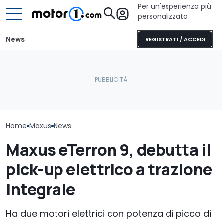
Per un'esperienza più
personalizzata
News
REGISTRATI / ACCEDI
Quasi 2.000 km con un
Fiat vola in Eu
Fuso Italia: nasce il nuovo
pieno: il record del
le auto che s
distributore del marchio
Qashqai e-POWER
trainando il 
Home
Maxus
News
Maxus eTerron 9, debutta il
pick-up elettrico a trazione
integrale
Ha due motori elettrici con potenza di picco di