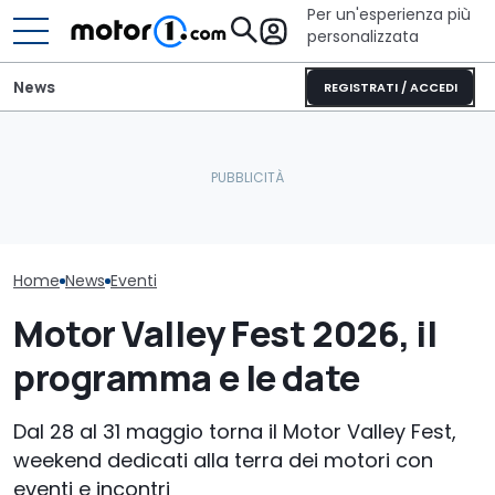
Per un'esperienza più
personalizzata
News
REGISTRATI / ACCEDI
La Murciélago definitiva
Adesso BYD si dà alla
esiste: è una SV con
Salone Auto To
musica
cambio manuale
le date e le in
Home
News
Eventi
Motor Valley Fest 2026, il
programma e le date
Dal 28 al 31 maggio torna il Motor Valley Fest,
weekend dedicati alla terra dei motori con
eventi e incontri