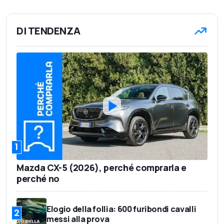
DI TENDENZA
1
Mazda CX-5 (2026), perché comprarla e
perché no
Elogio della follia: 600 furibondi cavalli
2
messi alla prova