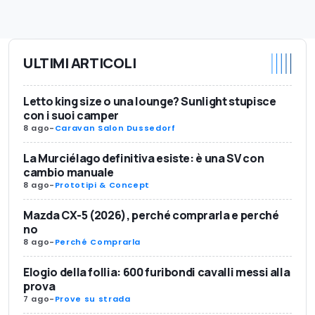
ULTIMI ARTICOLI
Letto king size o una lounge? Sunlight stupisce
con i suoi camper
8 ago
-
Caravan Salon Dussedorf
La Murciélago definitiva esiste: è una SV con
cambio manuale
8 ago
-
Prototipi & Concept
Mazda CX-5 (2026), perché comprarla e perché
no
8 ago
-
Perché Comprarla
Elogio della follia: 600 furibondi cavalli messi alla
prova
7 ago
-
Prove su strada