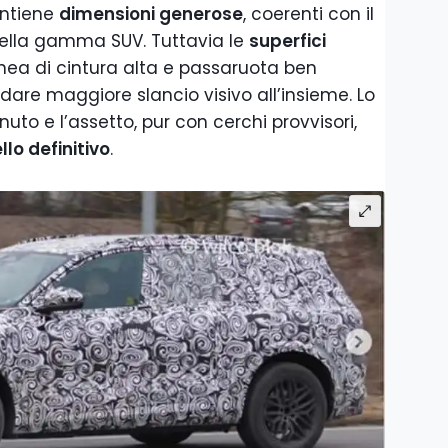
tiene
dimensioni generose
, coerenti con il
della gamma SUV. Tuttavia le
superfici
inea di cintura alta e passaruota ben
are maggiore slancio visivo all’insieme. Lo
to e l’assetto, pur con cerchi provvisori,
llo definitivo
.