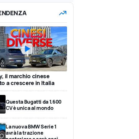
TENDENZA
y, il marchio cinese
o a crescere in Italia
Questa Bugatti da 1.600
CV è unica al mondo
La nuova BMW Serie 1
avrà la trazione
posteriore e sarà così