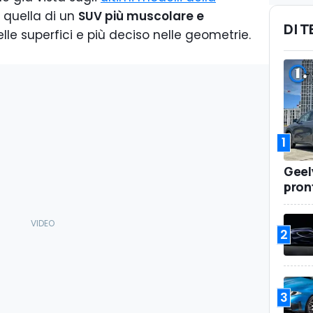
 quella di un
SUV più muscolare e
DI 
le superfici e più deciso nelle geometrie.
1
Geel
pront
2
3