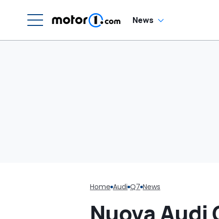
News
Home
Audi
Q7
News
Nuova Audi Q