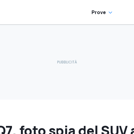
Prove
7, foto spia del SUV 