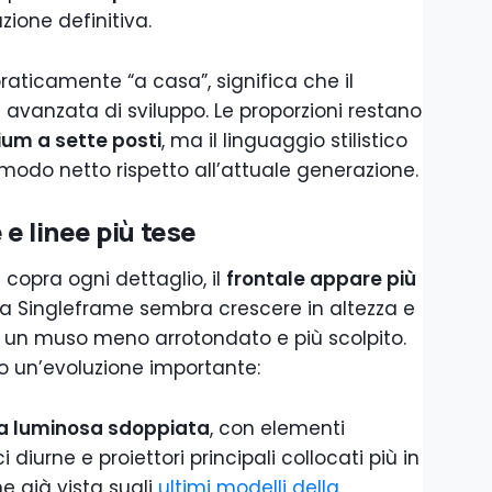
zione definitiva.
aticamente “a casa”, significa che il
 avanzata di sviluppo. Le proporzioni restano
um a sette posti
, ma il linguaggio stilistico
odo netto rispetto all’attuale generazione.
e linee più tese
 copra ogni dettaglio, il
frontale appare più
ia Singleframe sembra crescere in altezza e
n un muso meno arrotondato e più scolpito.
no un’evoluzione importante:
ma luminosa sdoppiata
, con elementi
ci diurne e proiettori principali collocati più in
e già vista sugli
ultimi modelli della