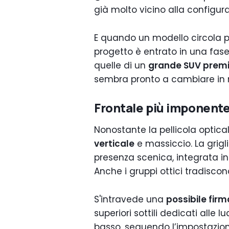
già molto vicino alla configura
E quando un modello circola pr
progetto è entrato in una fase
quelle di un
grande SUV premi
sembra pronto a cambiare in m
Frontale più imponente 
Nonostante la pellicola optical
verticale
e massiccio. La grigl
presenza scenica, integrata i
Anche i gruppi ottici tradisco
S'intravede una
possibile fir
superiori sottili dedicati alle lu
basso, seguendo l’impostazion