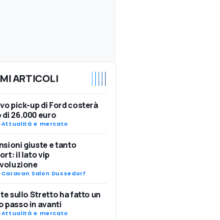
IMI ARTICOLI
ovo pick-up di Ford costerà
di 26.000 euro
-
Attualità e mercato
sioni giuste e tanto
rt: il lato vip
Evoluzione
-
Caravan Salon Dussedorf
nte sullo Stretto ha fatto un
 passo in avanti
-
Attualità e mercato