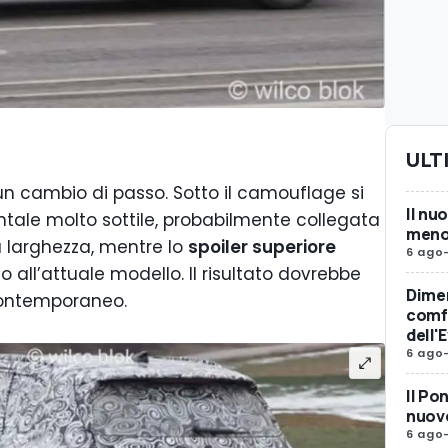
ULT
n cambio di passo. Sotto il camouflage si
Il nu
ntale molto sottile, probabilmente collegata
meno 
 larghezza, mentre lo
spoiler superiore
6 ago
 all’attuale modello. Il risultato dovrebbe
Dimen
contemporaneo.
comfo
dell'
6 ago
Il Po
nuovo
6 ago