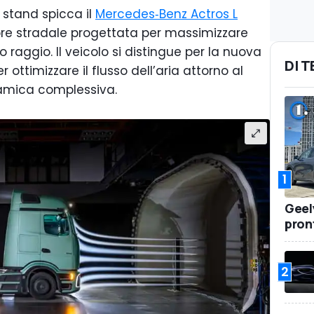
o stand spicca il
Mercedes‑Benz Actros L
tore stradale progettata per massimizzare
go raggio. Il veicolo si distingue per la nuova
DI 
 ottimizzare il flusso dell’aria attorno al
namica complessiva.
1
Geel
pront
2