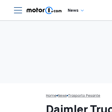
News
Home
News
Trasporto Pesante
Daimler Truc