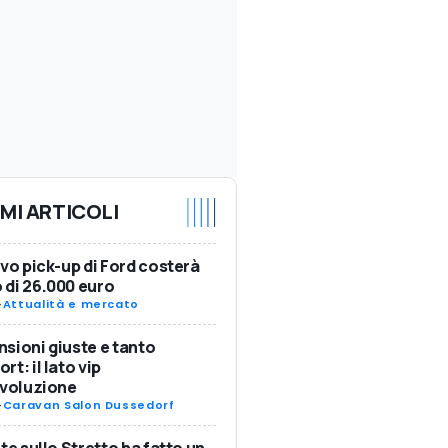
IMI ARTICOLI
ovo pick-up di Ford costerà
di 26.000 euro
-
Attualità e mercato
sioni giuste e tanto
rt: il lato vip
Evoluzione
-
Caravan Salon Dussedorf
nte sullo Stretto ha fatto un