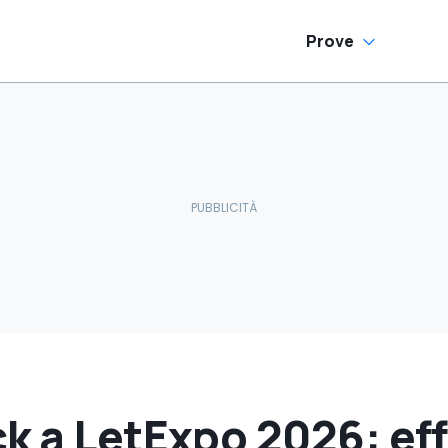
Prove
k a LetExpo 2026: eff