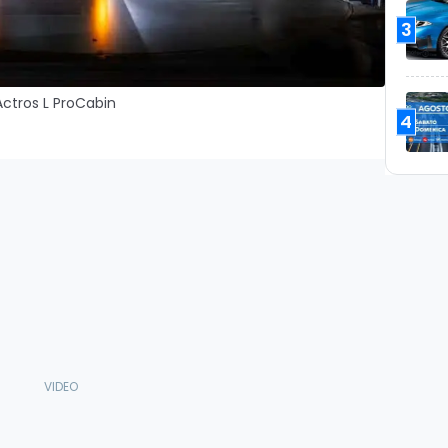
3
Actros L ProCabin
4