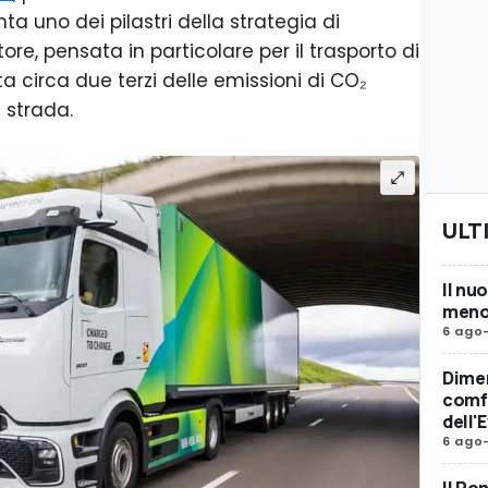
ta uno dei pilastri della strategia di
re, pensata in particolare per il trasporto di
a circa due terzi delle emissioni di CO₂
 strada.
ULT
Il nu
meno 
6 ago
Dimen
comfo
dell'
6 ago
Il Po