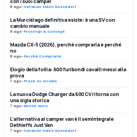
con i suoi camper
8 ago
-
Caravan Salon Dussedorf
La Murciélago definitiva esiste: è una SV con
cambio manuale
8 ago
-
Prototipi & Concept
Mazda CX-5 (2026), perché comprarla e perché
no
8 ago
-
Perché Comprarla
Elogio della follia: 600 furibondi cavalli messi alla
prova
7 ago
-
Prove su strada
La nuova Dodge Charger da 600 CV ritorna con
una sigla storica
7 ago
-
Nuove auto
L'alternativa al camper van è il semintegrale
Dethleffs Just Van
7 ago
-
Caravan Salon Dussedorf