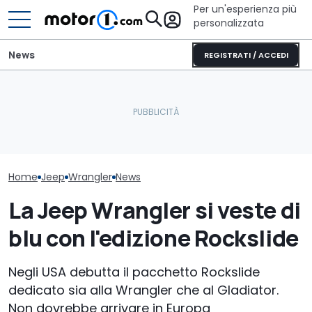
Per un'esperienza più
personalizzata
News
REGISTRATI / ACCEDI
Cosa si prova oggi a
Stellantis camb
La prova della Jeep più
guidare una Mini One del
nuovi CEO per
grande della storia
2002
Jeep
Home
Jeep
Wrangler
News
La Jeep Wrangler si veste di
blu con l'edizione Rockslide
Negli USA debutta il pacchetto Rockslide
dedicato sia alla Wrangler che al Gladiator.
Non dovrebbe arrivare in Europa