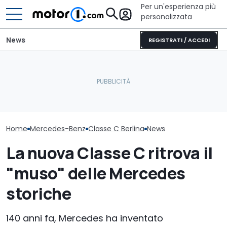
Per un'esperienza più
personalizzata
News
REGISTRATI / ACCEDI
Letto king size o una
Nuova Mercedes Classe
lounge? Sunlight
Mercedes spi
C, la berlina cambia volto
stupisce con i suoi
non teme le riv
ed energia
camper
lusso
Home
Mercedes-Benz
Classe C Berlina
News
La nuova Classe C ritrova il
"muso" delle Mercedes
storiche
140 anni fa, Mercedes ha inventato