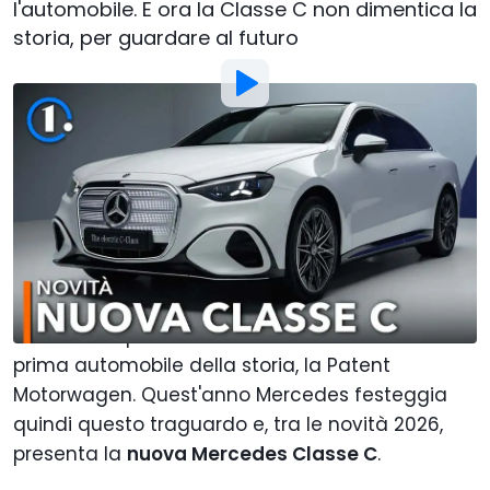
l'automobile. E ora la Classe C non dimentica la
storia, per guardare al futuro
Foto di:
Motor1 Italy
Di
:
Giuliano Daniele
20 Apr
alle
13:00
Aggiungi Motor1.com alle
fonti preferite su Google
Sono passati 140 anni dal 1886, quando Karl Benz
costruisce quella che viene considerata la
prima automobile della storia, la Patent
Motorwagen. Quest'anno Mercedes festeggia
quindi questo traguardo e, tra le novità 2026,
presenta la
nuova Mercedes Classe C
.