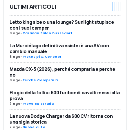
ULTIMI ARTICOLI
Letto king size o una lounge? Sunlight stupisce
con i suoi camper
8 ago
-
Caravan Salon Dussedorf
La Murciélago definitiva esiste: è una SV con
cambio manuale
8 ago
-
Prototipi & Concept
Mazda CX-5 (2026), perché comprarla e perché
no
8 ago
-
Perché Comprarla
Elogio della follia: 600 furibondi cavalli messi alla
prova
7 ago
-
Prove su strada
La nuova Dodge Charger da 600 CV ritorna con
una sigla storica
7 ago
-
Nuove auto