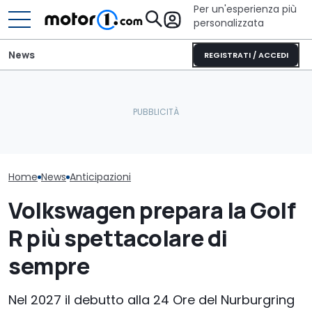
Per un'esperienza più
personalizzata
News
REGISTRATI / ACCEDI
Le previsioni del traffico
Le nuove Pors
per il weekend 8-9
Questa Bugatti da 1.600
sono conferm
agosto 2026
CV è unica al mondo
una volta
Home
News
Anticipazioni
Volkswagen prepara la Golf
R più spettacolare di
sempre
Nel 2027 il debutto alla 24 Ore del Nurburgring