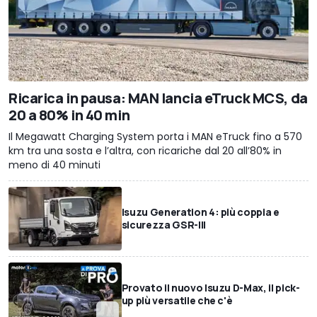
Ricarica in pausa: MAN lancia eTruck MCS, da
20 a 80% in 40 min
Il Megawatt Charging System porta i MAN eTruck fino a 570
km tra una sosta e l’altra, con ricariche dal 20 all’80% in
meno di 40 minuti
Isuzu Generation 4: più coppia e
sicurezza GSR-III
Provato il nuovo Isuzu D-Max, il pick-
up più versatile che c'è