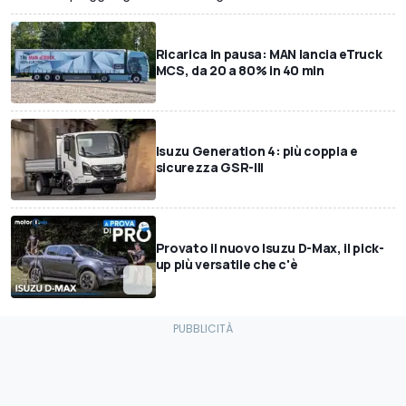
Ricarica in pausa: MAN lancia eTruck
MCS, da 20 a 80% in 40 min
Isuzu Generation 4: più coppia e
sicurezza GSR-III
Provato il nuovo Isuzu D-Max, il pick-
up più versatile che c'è