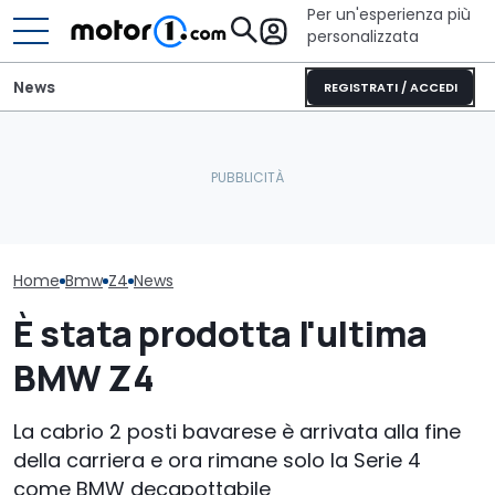
Per un'esperienza più
personalizzata
News
REGISTRATI / ACCEDI
La nuova BMW Serie 1 avrà
Mazda CX-5 (2026),
la trazione posteriore e
perché comprarla e
La nuova BMW 
sarà così
perché no
Touring è qua
Home
Bmw
Z4
News
È stata prodotta l'ultima
BMW Z4
La cabrio 2 posti bavarese è arrivata alla fine
della carriera e ora rimane solo la Serie 4
come BMW decapottabile