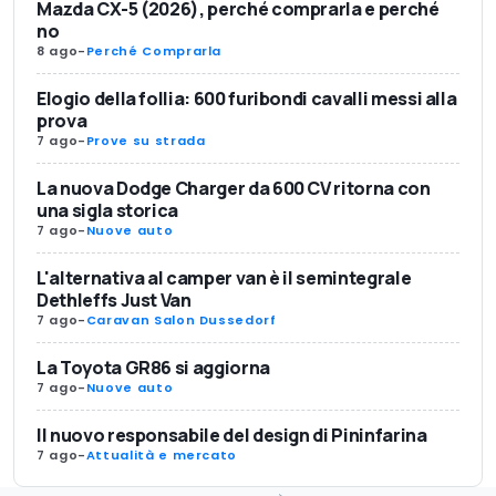
Mazda CX-5 (2026), perché comprarla e perché
no
8 ago
-
Perché Comprarla
Elogio della follia: 600 furibondi cavalli messi alla
prova
7 ago
-
Prove su strada
La nuova Dodge Charger da 600 CV ritorna con
una sigla storica
7 ago
-
Nuove auto
L'alternativa al camper van è il semintegrale
Dethleffs Just Van
7 ago
-
Caravan Salon Dussedorf
La Toyota GR86 si aggiorna
7 ago
-
Nuove auto
Il nuovo responsabile del design di Pininfarina
7 ago
-
Attualità e mercato