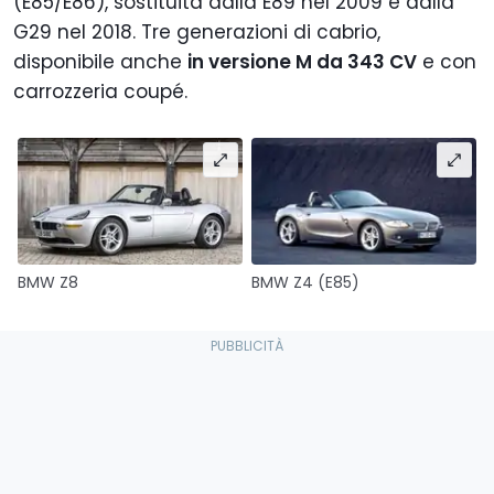
(E85/E86), sostituita dalla E89 nel 2009 e dalla
G29 nel 2018. Tre generazioni di cabrio,
disponibile anche
in versione M da 343 CV
e con
carrozzeria coupé.
BMW Z8
BMW Z4 (E85)