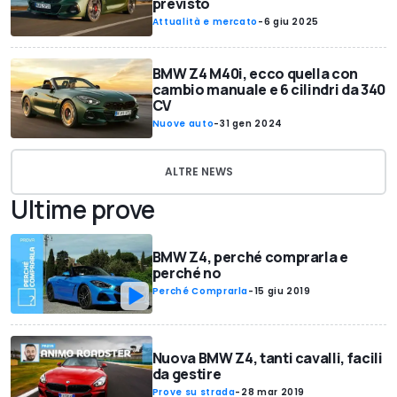
previsto
Attualità e mercato
-
6 giu 2025
BMW Z4 M40i, ecco quella con
cambio manuale e 6 cilindri da 340
CV
Nuove auto
-
31 gen 2024
ALTRE NEWS
Ultime prove
BMW Z4, perché comprarla e
perché no
Perché Comprarla
-
15 giu 2019
Nuova BMW Z4, tanti cavalli, facili
da gestire
Prove su strada
-
28 mar 2019