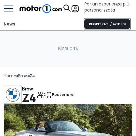
Per un'esperienza più
personalizzata
News
REGISTRATI / ACCEDI
Home
Bmw
Z4
Bmw
Z4
2
Posteriore