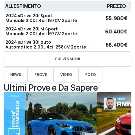
ALLESTIMENTO
PREZZO
2024 sDrive 20i Sport
55.900€
Manuale 2.00L 4cil 197CV 2porte
2024 sDrive 20i M Sport
60.400€
Manuale 2.00L 4cil 197CV 2porte
2024 sDrive 30i auto
68.400€
Automatico 2.00L 4cil 258CV 2porte
PIÙ VERSIONI
NEWS
PROVE
VIDEO
FOTO
Ultimi Prove e Da Sapere