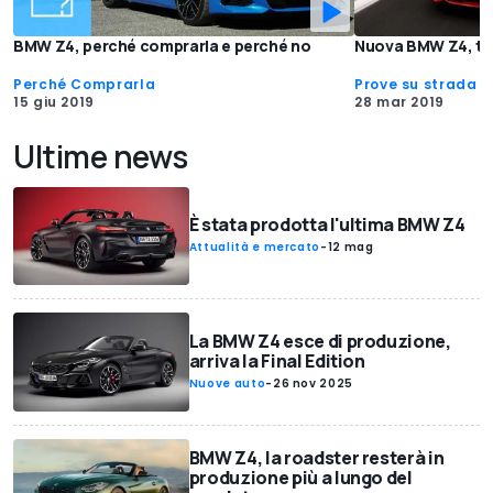
BMW Z4, perché comprarla e perché no
Nuova BMW Z4, tanti
Perché Comprarla
Prove su strada
15 giu 2019
28 mar 2019
Ultime news
È stata prodotta l'ultima BMW Z4
Attualità e mercato
-
12 mag
La BMW Z4 esce di produzione,
arriva la Final Edition
Nuove auto
-
26 nov 2025
BMW Z4, la roadster resterà in
produzione più a lungo del