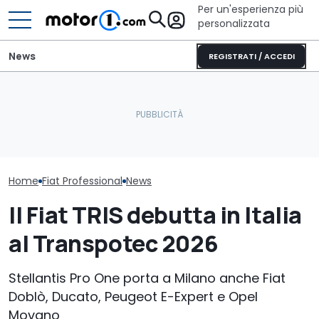
Per un'esperienza più
personalizzata
News
REGISTRATI / ACCEDI
Dimensioni giuste e
Il nuovo pick-up di Ford
Ecco il camper
tanto comfort: il lato vip
costerà meno di 26.000
perfetto per s
dell'Evoluzione
euro
avventura
Home
Fiat Professional
News
Il Fiat TRIS debutta in Italia
al Transpotec 2026
Stellantis Pro One porta a Milano anche Fiat
Doblò, Ducato, Peugeot E-Expert e Opel
Movano