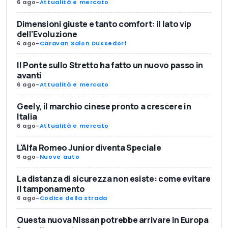
6 ago
-
Attualità e mercato
Dimensioni giuste e tanto comfort: il lato vip
dell'Evoluzione
6 ago
-
Caravan Salon Dussedorf
Il Ponte sullo Stretto ha fatto un nuovo passo in
avanti
6 ago
-
Attualità e mercato
Geely, il marchio cinese pronto a crescere in
Italia
6 ago
-
Attualità e mercato
L'Alfa Romeo Junior diventa Speciale
6 ago
-
Nuove auto
La distanza di sicurezza non esiste: come evitare
il tamponamento
6 ago
-
Codice della strada
Questa nuova Nissan potrebbe arrivare in Europa