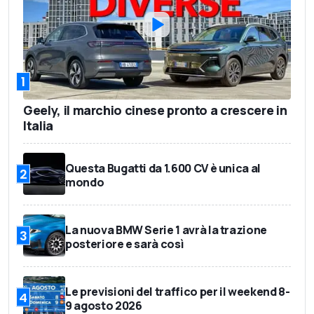
1
Geely, il marchio cinese pronto a crescere in
Italia
Questa Bugatti da 1.600 CV è unica al
2
mondo
La nuova BMW Serie 1 avrà la trazione
3
posteriore e sarà così
Le previsioni del traffico per il weekend 8-
4
9 agosto 2026