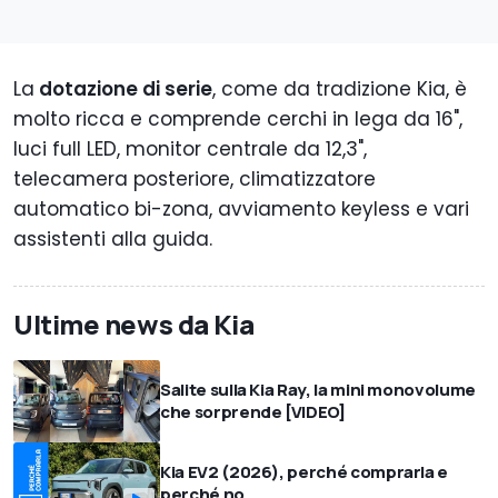
La
dotazione di serie
, come da tradizione Kia, è
molto ricca e comprende cerchi in lega da 16",
luci full LED, monitor centrale da 12,3",
telecamera posteriore, climatizzatore
automatico bi-zona, avviamento keyless e vari
assistenti alla guida.
Ultime news da Kia
Salite sulla Kia Ray, la mini monovolume
che sorprende [VIDEO]
Kia EV2 (2026), perché comprarla e
perché no