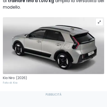
di
trainare fino a 1.010 kg
amplia la versatilità del
modello.
Kia Niro (2026)
Foto di: Kia