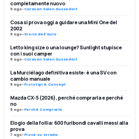
completamente nuovo
9 ago
-
Caravan Salon Dussedorf
Cosa si prova oggi a guidare una Mini One del
2002
9 ago
-
Storia dell'auto
Letto king size o una lounge? Sunlight stupisce
con i suoi camper
8 ago
-
Caravan Salon Dussedorf
La Murciélago definitiva esiste: è una SV con
cambio manuale
8 ago
-
Prototipi & Concept
Mazda CX-5 (2026), perché comprarla e perché
no
8 ago
-
Perché Comprarla
Elogio della follia: 600 furibondi cavalli messi alla
prova
7 ago
-
Prove su strada