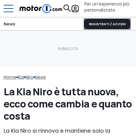
Per un'esperienza più
personalizzata
News
REGISTRATI / ACCEDI
Nuova Kia Stonic: prezzi,
Adria Twin (2026): il
Kia XCeed (202
motori e promo di luglio
campervan di culto
questo prezzo
2026
completamente nuovo
più delle cines
Home
Kia
Niro
News
La Kia Niro è tutta nuova,
ecco come cambia e quanto
costa
La Kia Niro si rinnova e mantiene solo la