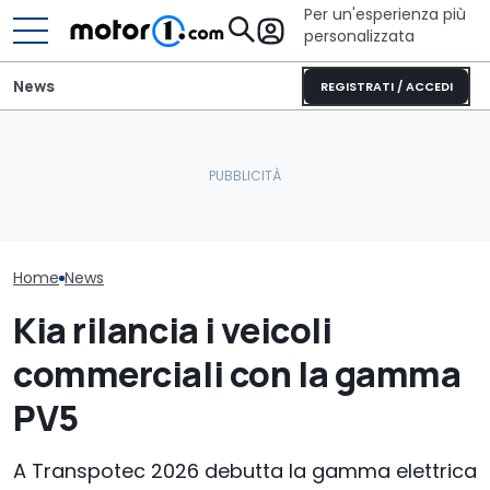
Per un'esperienza più
personalizzata
News
REGISTRATI / ACCEDI
Nuova Kia Stonic: prezzi,
Il nuovo pick-up di Ford
Kia XCeed (202
motori e promo di luglio
costerà meno di 26.000
questo prezzo
2026
euro
più delle cines
Home
News
Kia rilancia i veicoli
commerciali con la gamma
PV5
A Transpotec 2026 debutta la gamma elettrica