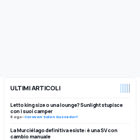
ULTIMI ARTICOLI
Letto king size o una lounge? Sunlight stupisce
con i suoi camper
8 ago
-
Caravan Salon Dussedorf
La Murciélago definitiva esiste: è una SV con
cambio manuale