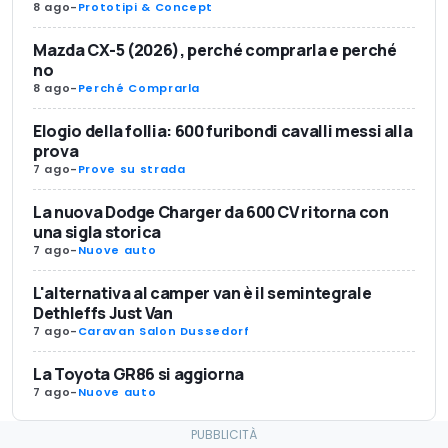
8 ago
-
Prototipi & Concept
Mazda CX-5 (2026), perché comprarla e perché
no
8 ago
-
Perché Comprarla
Elogio della follia: 600 furibondi cavalli messi alla
prova
7 ago
-
Prove su strada
La nuova Dodge Charger da 600 CV ritorna con
una sigla storica
7 ago
-
Nuove auto
L'alternativa al camper van è il semintegrale
Dethleffs Just Van
7 ago
-
Caravan Salon Dussedorf
La Toyota GR86 si aggiorna
7 ago
-
Nuove auto