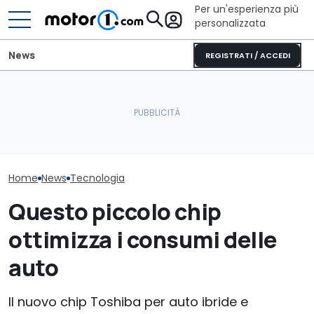
Per un'esperienza più
personalizzata
News
REGISTRATI / ACCEDI
Letto king size o una
Quasi 2.000 km con un
lounge? Sunlight
Pirelli sviluppa
pieno: il record del
stupisce con i suoi
pneumatici pe
Qashqai e-POWER
camper
Porsche Caye
Home
News
Tecnologia
Questo piccolo chip
ottimizza i consumi delle
auto
Il nuovo chip Toshiba per auto ibride e