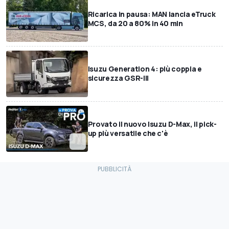
Ricarica in pausa: MAN lancia eTruck
MCS, da 20 a 80% in 40 min
Isuzu Generation 4: più coppia e
sicurezza GSR-III
Provato il nuovo Isuzu D-Max, il pick-
up più versatile che c'è