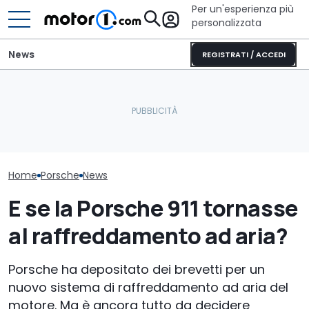
Per un'esperienza più
personalizzata
News
REGISTRATI / ACCEDI
La verniciatura di questa
Mitsubishi Grandis
Pirelli sviluppa
Porsche ha richiesto 300
(2026), la prova del nuovo
pneumatici pe
ore di lavoro
SUV mild hybrid
Porsche Caye
Home
Porsche
News
E se la Porsche 911 tornasse
al raffreddamento ad aria?
Porsche ha depositato dei brevetti per un
nuovo sistema di raffreddamento ad aria del
motore. Ma è ancora tutto da decidere