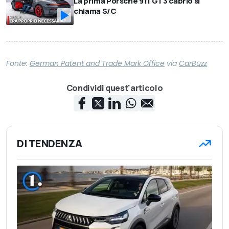
La prima Porsche 911 GT3 cabrio si
chiama S/C
Fonte:
German Patent and Trade Mark Office
via
CarBuzz
Condividi quest'articolo
DI TENDENZA