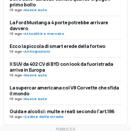
primo bollo
10 ago
-
Nuove auto
La Ford Mustang a 4 porte potrebbe arrivare
davvero
10 ago
-
Attualità e mercato
Ecco la piccola di smart erede della fortwo
10 ago
-
Anticipazioni
Il SUV da 402 CV di BYD con look da fuoristrada
arriva in Europa
10 ago
-
Nuove auto
La supercar americana col V8 Corvette che sfida
il mondo
10 ago
-
Nuove auto
Guida e alcolici: multe e reati secondo l'art.186
10 ago
-
Codice della strada