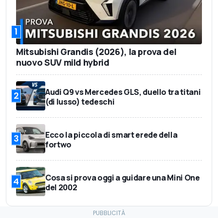
1
Mitsubishi Grandis (2026), la prova del
nuovo SUV mild hybrid
Audi Q9 vs Mercedes GLS, duello tra titani
2
(di lusso) tedeschi
Ecco la piccola di smart erede della
3
fortwo
Cosa si prova oggi a guidare una Mini One
4
del 2002