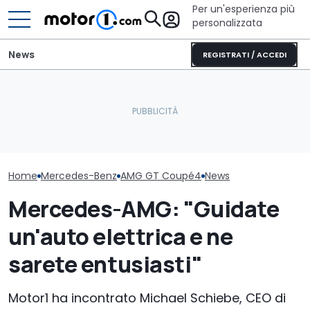
Per un'esperienza più
personalizzata
News
REGISTRATI / ACCEDI
Secondo Mercedes si è
Come e quant
andati oltre eliminando i
C'è una nuova Mercedes-
nuova Merced
pulsanti in auto
AMG da 544 CV
rispetto alla 
Home
Mercedes-Benz
AMG GT Coupé4
News
Mercedes-AMG: "Guidate
un'auto elettrica e ne
sarete entusiasti"
Motor1 ha incontrato Michael Schiebe, CEO di