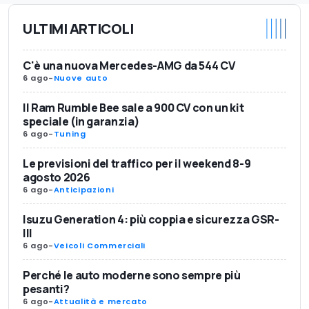
ULTIMI ARTICOLI
C'è una nuova Mercedes-AMG da 544 CV
6 ago
-
Nuove auto
Il Ram Rumble Bee sale a 900 CV con un kit
speciale (in garanzia)
6 ago
-
Tuning
Le previsioni del traffico per il weekend 8-9
agosto 2026
6 ago
-
Anticipazioni
Isuzu Generation 4: più coppia e sicurezza GSR-
III
6 ago
-
Veicoli Commerciali
Perché le auto moderne sono sempre più
pesanti?
6 ago
-
Attualità e mercato