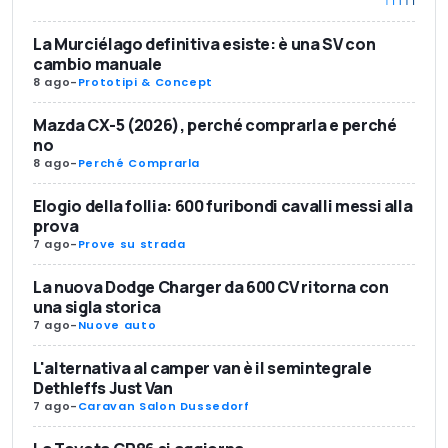
La Murciélago definitiva esiste: è una SV con
cambio manuale
8 ago
-
Prototipi & Concept
Mazda CX-5 (2026), perché comprarla e perché
no
8 ago
-
Perché Comprarla
Elogio della follia: 600 furibondi cavalli messi alla
prova
7 ago
-
Prove su strada
La nuova Dodge Charger da 600 CV ritorna con
una sigla storica
7 ago
-
Nuove auto
L'alternativa al camper van è il semintegrale
Dethleffs Just Van
7 ago
-
Caravan Salon Dussedorf