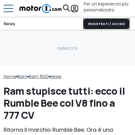
Per un'esperienza più
personalizzata
News
REGISTRATI / ACCEDI
Il Ram Rumble Bee sale a
La Murciélago definitiva
Nuovo dieselg
900 CV con un kit
esiste: è una SV con
Londra porta i
speciale (in garanzia)
cambio manuale
alcune case a
Home
Ram
Ram 1500
News
Ram stupisce tutti: ecco il
Rumble Bee col V8 fino a
777 CV
Ritorna il marchio Rumble Bee. Ora è una