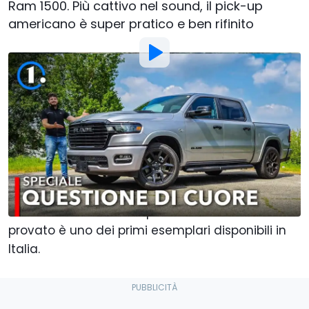
Ram 1500. Più cattivo nel sound, il pick-up
americano è super pratico e ben rifinito
Foto di:
Motor1 Italy
Di
:
Alberto Carmone
11 Mag
alle
17:00
Aggiungi Motor1.com alle
fonti preferite su Google
Il
Ram 1500
torna alle origini con il leggendario
motore
5.7 V8 Hemi.
E quello che abbiamo
provato è uno dei primi esemplari disponibili in
Italia.