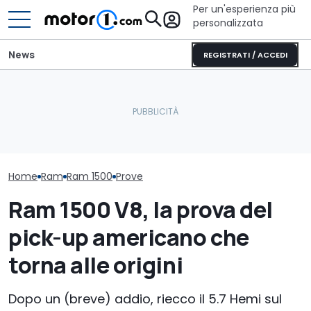
Per un'esperienza più
personalizzata
News
REGISTRATI / ACCEDI
Il V8 non delude mai! La
Quasi 2.000 km con un
Nuovo dieselg
conferma è il nuovo TRX
pieno: il record del
Londra porta i
2027
Qashqai e-POWER
alcune case a
Home
Ram
Ram 1500
Prove
Ram 1500 V8, la prova del
pick-up americano che
torna alle origini
Dopo un (breve) addio, riecco il 5.7 Hemi sul