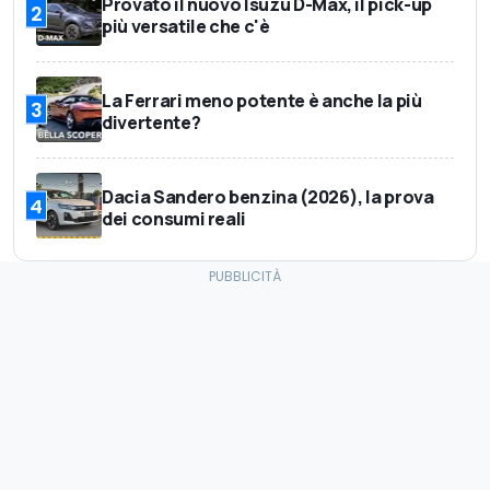
Provato il nuovo Isuzu D-Max, il pick-up
2
più versatile che c'è
La Ferrari meno potente è anche la più
3
divertente?
Dacia Sandero benzina (2026), la prova
4
dei consumi reali