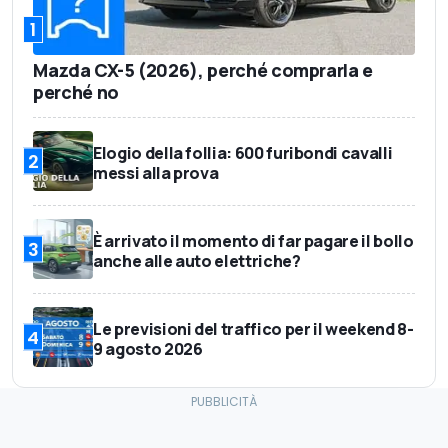
1
Mazda CX-5 (2026), perché comprarla e
perché no
Elogio della follia: 600 furibondi cavalli
2
messi alla prova
È arrivato il momento di far pagare il bollo
3
anche alle auto elettriche?
Le previsioni del traffico per il weekend 8-
4
9 agosto 2026