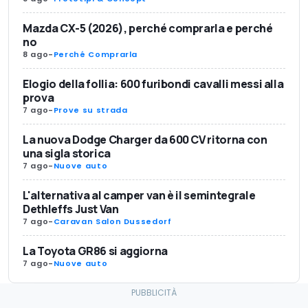
Mazda CX-5 (2026), perché comprarla e perché
no
8 ago
-
Perché Comprarla
Elogio della follia: 600 furibondi cavalli messi alla
prova
7 ago
-
Prove su strada
La nuova Dodge Charger da 600 CV ritorna con
una sigla storica
7 ago
-
Nuove auto
L'alternativa al camper van è il semintegrale
Dethleffs Just Van
7 ago
-
Caravan Salon Dussedorf
La Toyota GR86 si aggiorna
7 ago
-
Nuove auto