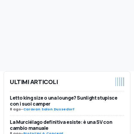
ULTIMI ARTICOLI
Letto king size o una lounge? Sunlight stupisce
con i suoi camper
8 ago
-
Caravan Salon Dussedorf
La Murciélago definitiva esiste: è una SV con
cambio manuale
8 ago
-
Prototipi & Concept