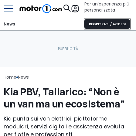
Per un'esperienza più
personalizzata
News
REGISTRATI / ACCEDI
Letto king size o una
Nuova Kia Stonic: prezzi,
lounge? Sunlight
Kia XCeed (202
motori e promo di luglio
stupisce con i suoi
questo prezzo
2026
camper
più delle cines
Home
News
Kia PBV, Tallarico: “Non è
un van ma un ecosistema”
Kia punta sui van elettrici: piattaforme
modulari, servizi digitali e assistenza evoluta
per flotte e professionisti