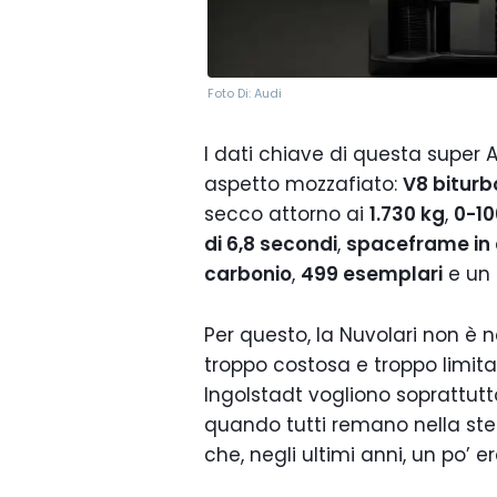
Foto Di: Audi
I dati chiave di questa super 
aspetto mozzafiato:
V8 biturb
secco attorno ai
1.730 kg
,
0-10
di 6,8 secondi
,
spaceframe in 
carbonio
,
499 esemplari
e un 
Per questo, la Nuvolari non 
troppo costosa e troppo limit
Ingolstadt vogliono soprattut
quando tutti remano nella ste
che, negli ultimi anni, un po’