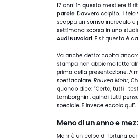
17 anni in questo mestiere ti r
parole
. Davvero colpito. Il telo
scappa un sorriso incredulo e p
settimana scorsa in uno studio
Audi Nuvolari
. E sì: questa è 
Va anche detto: capita ancora
stampa non abbiamo letteral
prima della presentazione. A m
spettacolare.
Rouven Mohr
, C
quando dice: “Certo, tutti i tes
Lamborghini, quindi tutti pen
speciale. E invece eccolo qui”
Meno di un anno e mezz
Mohr è un colpo di fortuna per