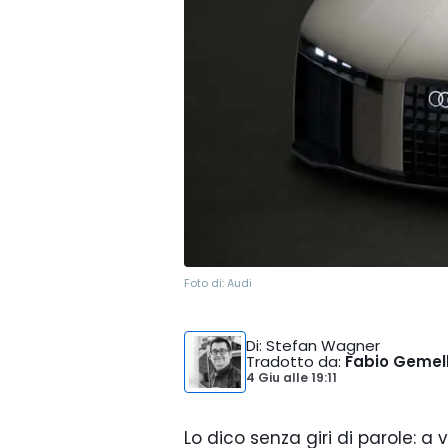
Foto di:
Audi
Di
: Stefan Wagner
Tradotto da
:
Fabio Gemell
4 Giu
alle
19:11
Lo dico senza giri di parole: a