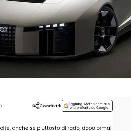
Aggiungi Motor1.com alle
i
Condividi
fonti preferite su Google
 volte, anche se piuttosto di rado, dopo ormai