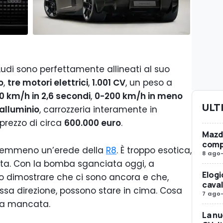
Audi sono perfettamente allineati al suo
o
,
tre motori elettrici
,
1.001 CV
, un peso a
0 km/h in 2,6 secondi
,
0-200 km/h in meno
ULT
alluminio
, carrozzeria interamente in
prezzo di circa
600.000 euro
.
Mazda
compr
è nemmeno un’erede della
R8
. È troppo esotica,
8 ago
ata. Con la bomba sganciata oggi, a
Elogi
to dimostrare che ci sono ancora e che,
caval
ssa direzione, possono stare in cima. Cosa
7 ago
 era mancata.
La nu