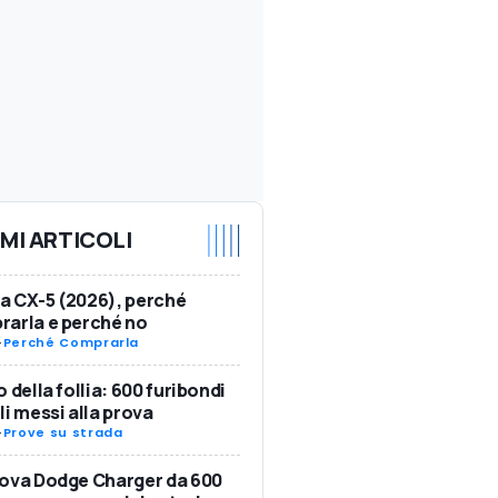
IMI ARTICOLI
 CX-5 (2026), perché
arla e perché no
-
Perché Comprarla
o della follia: 600 furibondi
li messi alla prova
-
Prove su strada
ova Dodge Charger da 600