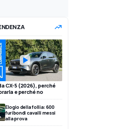
TENDENZA
a CX-5 (2026), perché
rarla e perché no
Elogio della follia: 600
furibondi cavalli messi
alla prova