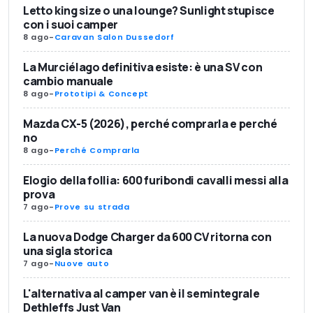
Letto king size o una lounge? Sunlight stupisce
con i suoi camper
8 ago
-
Caravan Salon Dussedorf
La Murciélago definitiva esiste: è una SV con
cambio manuale
8 ago
-
Prototipi & Concept
Mazda CX-5 (2026), perché comprarla e perché
no
8 ago
-
Perché Comprarla
Elogio della follia: 600 furibondi cavalli messi alla
prova
7 ago
-
Prove su strada
La nuova Dodge Charger da 600 CV ritorna con
una sigla storica
7 ago
-
Nuove auto
L'alternativa al camper van è il semintegrale
Dethleffs Just Van