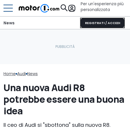
Per un'esperienza più
personalizzata
News
REGISTRATI / ACCEDI
Letto king size o una
Nuova Audi RS6, il video
lounge? Sunlight
Non partire se
spia accende il dibattito
stupisce con i suoi
i musei dell'au
sul motore V6
camper
spettacolari
Home
Audi
News
Una nuova Audi R8
potrebbe essere una buona
idea
Il ceo di Audi si "sbottona" sulla nuova R8.