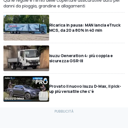
Qui le regole e i limiti delle coperture assicurative auto per
danni da pioggia, grandine e allagamenti
Ricarica in pausa: MAN lancia eTruck
MCS, da 20 a 80% in 40 min
Isuzu Generation 4: più coppia e
sicurezza GSR-III
Provato il nuovo Isuzu D-Max, il pick-
up più versatile che c'è