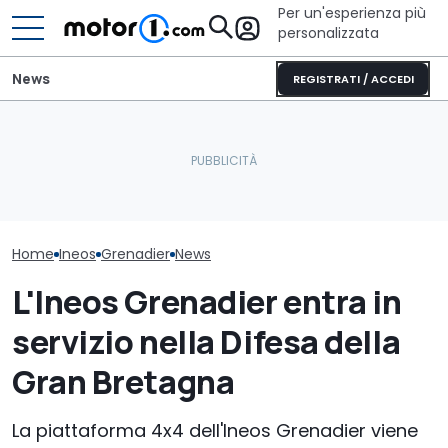
Per un'esperienza più
personalizzata
News
REGISTRATI / ACCEDI
Vorreste la S
UNRAE cresce: sei nuovi
La nuova Dodge Charger
Impreza di Co
marchi rafforzano la
da 600 CV ritorna con
fatta di Lego?
rappresentanza in Italia
una sigla storica
votarla
Home
Ineos
Grenadier
News
L'Ineos Grenadier entra in
servizio nella Difesa della
Gran Bretagna
La piattaforma 4x4 dell'Ineos Grenadier viene