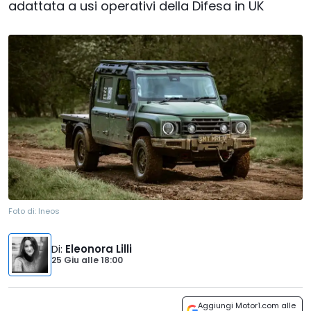
adattata a usi operativi della Difesa in UK
Foto di:
Ineos
Di
:
Eleonora Lilli
25 Giu
alle
18:00
Aggiungi Motor1.com alle