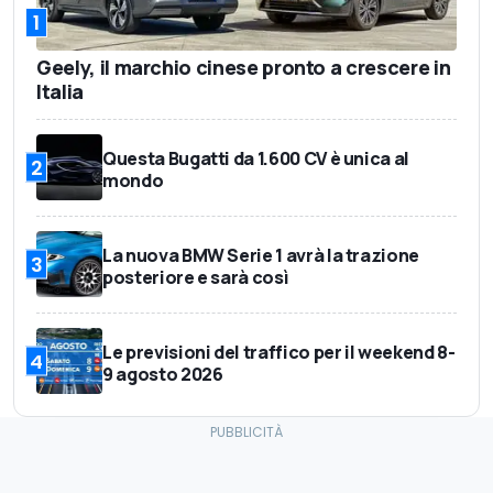
1
Geely, il marchio cinese pronto a crescere in
Italia
Questa Bugatti da 1.600 CV è unica al
2
mondo
La nuova BMW Serie 1 avrà la trazione
3
posteriore e sarà così
Le previsioni del traffico per il weekend 8-
4
9 agosto 2026