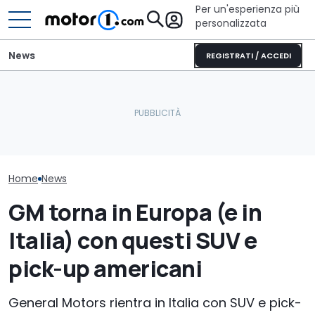
Per un'esperienza più
personalizzata
News
REGISTRATI / ACCEDI
Il nuovo pick-up di Ford
Dimensioni giuste e
Il Ponte sullo 
costerà meno di 26.000
tanto comfort: il lato vip
fatto un nuov
euro
dell'Evoluzione
avanti
Home
News
GM torna in Europa (e in
Italia) con questi SUV e
pick-up americani
General Motors rientra in Italia con SUV e pick-