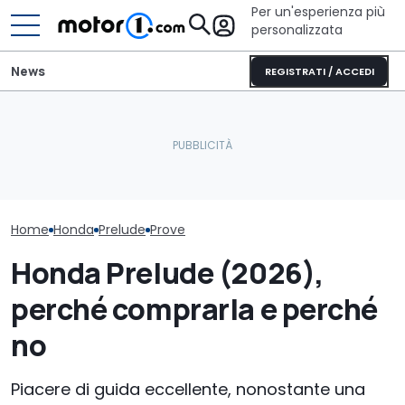
Per un'esperienza più
personalizzata
News
REGISTRATI / ACCEDI
Questa Honda NSX andrà
La fusione tra
all'asta, indovinate il suo
La Toyota GR86 si
Nissan non si f
proprietario
aggiorna
sarà una coll
Home
Honda
Prelude
Prove
Honda Prelude (2026),
perché comprarla e perché
no
Piacere di guida eccellente, nonostante una