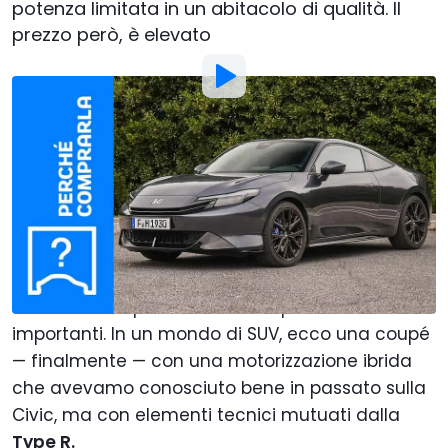
potenza limitata in un abitacolo di qualità. Il
prezzo però, è elevato
Foto di:
Motor1 Italy
Di
:
Flavio Atzori
18 Apr
alle
01:00
Aggiungi Motor1.com alle
fonti preferite su Google
La Honda Prelude è tornata e fin dal suo
annuncio si è portata dietro aspettative
importanti. In un mondo di SUV, ecco una coupé
— finalmente — con una motorizzazione ibrida
che avevamo conosciuto bene in passato sulla
Civic, ma con elementi tecnici mutuati dalla
Type R.