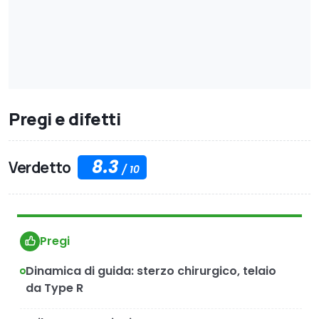
Pregi e difetti
8.3
Verdetto
/
10
Pregi
Dinamica di guida: sterzo chirurgico, telaio
da Type R