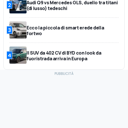
Audi Q9 vs Mercedes GLS, duello tra titani
2
(di lusso) tedeschi
Ecco la piccola di smart erede della
3
fortwo
Il SUV da 402 CV di BYD con look da
4
fuoristrada arriva in Europa