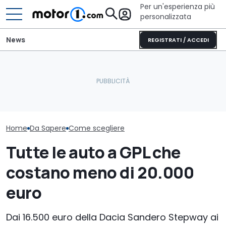
Per un'esperienza più
personalizzata
News
REGISTRATI / ACCEDI
Furgone elettrico batte
Il codice della strada si
Noleggio socia
diesel? Sì, ma a certe
prepara a cambiare, ecco
100 euro: pro 
condizioni
come
della misura
Home
Da Sapere
Come scegliere
Tutte le auto a GPL che
costano meno di 20.000
euro
Dai 16.500 euro della Dacia Sandero Stepway ai