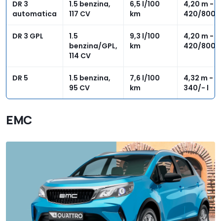
DR 3
1.5 benzina,
6,5 l/100
4,20 m -
automatica
117 CV
km
420/800 l
DR 3 GPL
1.5
9,3 l/100
4,20 m -
benzina/GPL,
km
420/800 l
114 CV
DR 5
1.5 benzina,
7,6 l/100
4,32 m -
95 CV
km
340/- l
EMC