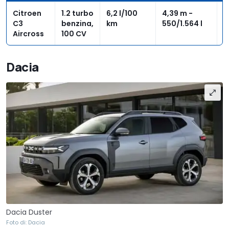
Citroen
1.2 turbo
6,2 l/100
4,39 m -
1
C3
benzina,
km
550/1.564 l
e
Aircross
100 CV
Dacia
Dacia Duster
Foto di: Dacia