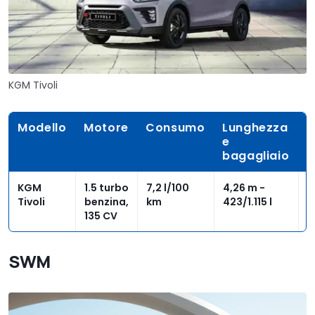
KGM Tivoli
Modello
Motore
Consumo
Lunghezza
P
e
bagagliaio
KGM
1.5 turbo
7,2 l/100
4,26 m -
1
Tivoli
benzina,
km
423/1.115 l
e
135 CV
SWM