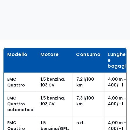
Modello
Motore
Consumo
Lunghez
e
bagaglia
EMC
1.5 benzina,
7,2 l/100
4,00 m -
Quattro
103 CV
km
400/- l
EMC
1.5 benzina,
7,3 l/100
4,00 m -
Quattro
103 CV
km
400/- l
automatica
EMC
1.5
n.d.
4,00 m -
Quattro
benzina/GPL,
400/- l