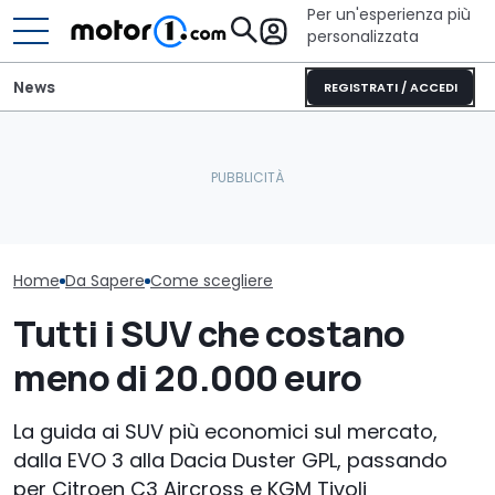
Per un'esperienza più
personalizzata
News
REGISTRATI / ACCEDI
Furgone elettrico batte
Elogio della follia: 600
Noleggio socia
diesel? Sì, ma a certe
furibondi cavalli messi
100 euro: pro 
condizioni
alla prova
della misura
Home
Da Sapere
Come scegliere
Tutti i SUV che costano
meno di 20.000 euro
La guida ai SUV più economici sul mercato,
dalla EVO 3 alla Dacia Duster GPL, passando
per Citroen C3 Aircross e KGM Tivoli