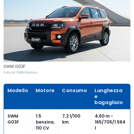
SWM G03F
Foto di: SWM Motors
Modello
Motore
Consumo
Lunghezza
e
bagagliaio
SWM
1.5
7,2 l/100
4,60 m -
G03F
benzina,
km
165/705/1.564
110 CV
l