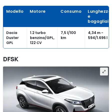
Modello
Motore
Consumo
Lunghezza
e
bagagliaio
Dacia
1.2 turbo
7,5 l/100
4,34 m -
Duster
benzina/GPL,
km
594/1.696 l
GPL
122 CV
DFSK