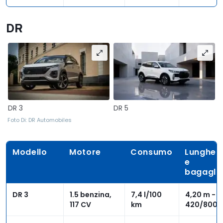
DR
DR 3
DR 5
Foto Di: DR Automobiles
Modello
Motore
Consumo
Lunghez
e
bagaglia
DR 3
1.5 benzina,
7,4 l/100
4,20 m -
117 CV
km
420/800 l