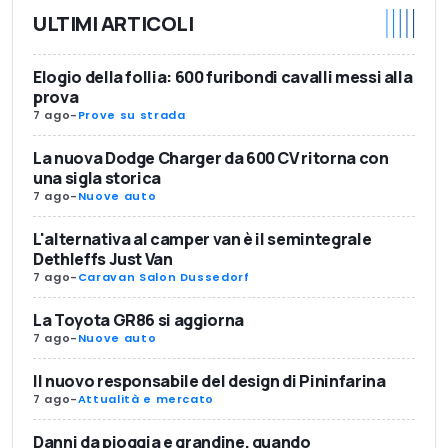
ULTIMI ARTICOLI
Elogio della follia: 600 furibondi cavalli messi alla
prova
7 ago
-
Prove su strada
La nuova Dodge Charger da 600 CV ritorna con
una sigla storica
7 ago
-
Nuove auto
L'alternativa al camper van è il semintegrale
Dethleffs Just Van
7 ago
-
Caravan Salon Dussedorf
La Toyota GR86 si aggiorna
7 ago
-
Nuove auto
Il nuovo responsabile del design di Pininfarina
7 ago
-
Attualità e mercato
Danni da pioggia e grandine, quando