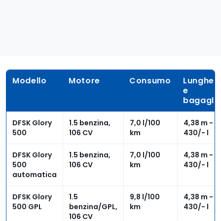
Modello
Motore
Consumo
Lunghez
e
bagaglia
DFSK Glory
1.5 benzina,
7,0 l/100
4,38 m -
500
106 CV
km
430/- l
DFSK Glory
1.5 benzina,
7,0 l/100
4,38 m -
500
106 CV
km
430/- l
automatica
DFSK Glory
1.5
9,8 l/100
4,38 m -
500 GPL
benzina/GPL,
km
430/- l
106 CV