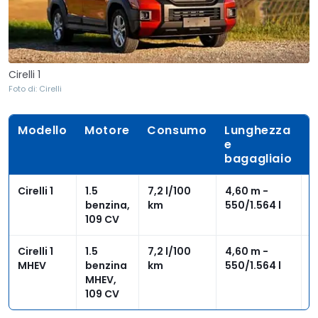
Cirelli 1
Foto di: Cirelli
Modello
Motore
Consumo
Lunghezza
P
e
bagagliaio
Cirelli 1
1.5
7,2 l/100
4,60 m -
1
benzina,
km
550/1.564 l
e
109 CV
Cirelli 1
1.5
7,2 l/100
4,60 m -
1
MHEV
benzina
km
550/1.564 l
e
MHEV,
109 CV