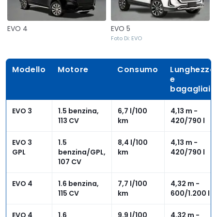
EVO 4
EVO 5
Foto Di: EVO
Modello
Motore
Consumo
Lunghezza
e
bagagliaio
EVO 3
1.5 benzina,
6,7 l/100
4,13 m -
113 CV
km
420/790 l
EVO 3
1.5
8,4 l/100
4,13 m -
GPL
benzina/GPL,
km
420/790 l
107 CV
EVO 4
1.6 benzina,
7,7 l/100
4,32 m -
115 CV
km
600/1.200 l
EVO 4
1.6
9,9 l/100
4,32 m -