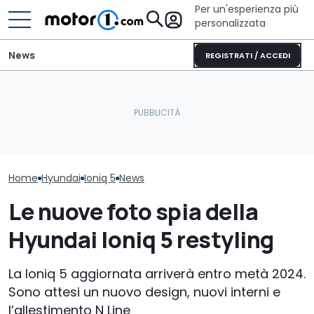
Per un'esperienza più
personalizzata
News
REGISTRATI / ACCEDI
Elogio della follia: 600
La Hyundai Ioniq 5 diventa
furibondi cavalli messi
Hyundai svela i
più "ricca" per il 2027
alla prova
oscuro" di Ko
Home
Hyundai
Ioniq 5
News
Le nuove foto spia della
Hyundai Ioniq 5 restyling
La Ioniq 5 aggiornata arriverà entro metà 2024.
Sono attesi un nuovo design, nuovi interni e
l’allestimento N Line