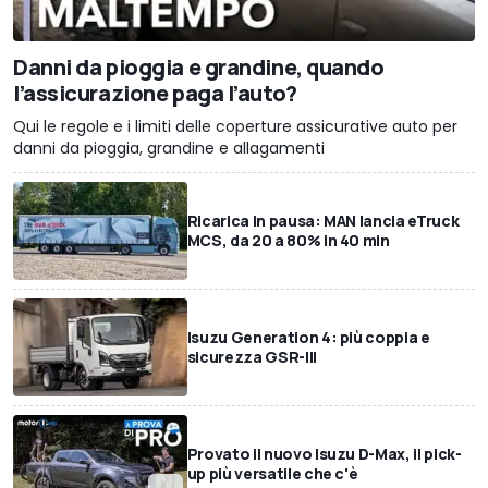
Danni da pioggia e grandine, quando
l’assicurazione paga l’auto?
Qui le regole e i limiti delle coperture assicurative auto per
danni da pioggia, grandine e allagamenti
Ricarica in pausa: MAN lancia eTruck
MCS, da 20 a 80% in 40 min
Isuzu Generation 4: più coppia e
sicurezza GSR-III
Provato il nuovo Isuzu D-Max, il pick-
up più versatile che c'è