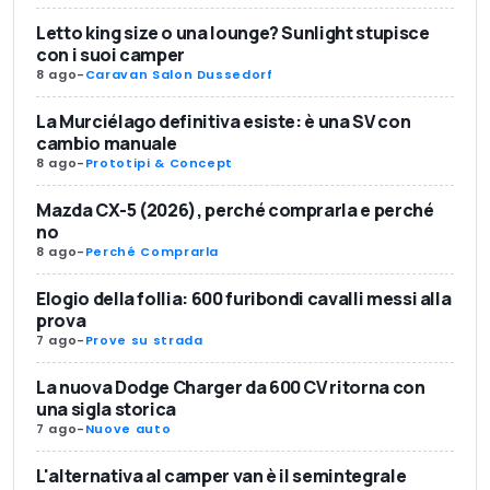
Letto king size o una lounge? Sunlight stupisce
con i suoi camper
8 ago
-
Caravan Salon Dussedorf
La Murciélago definitiva esiste: è una SV con
cambio manuale
8 ago
-
Prototipi & Concept
Mazda CX-5 (2026), perché comprarla e perché
no
8 ago
-
Perché Comprarla
Elogio della follia: 600 furibondi cavalli messi alla
prova
7 ago
-
Prove su strada
La nuova Dodge Charger da 600 CV ritorna con
una sigla storica
7 ago
-
Nuove auto
L'alternativa al camper van è il semintegrale