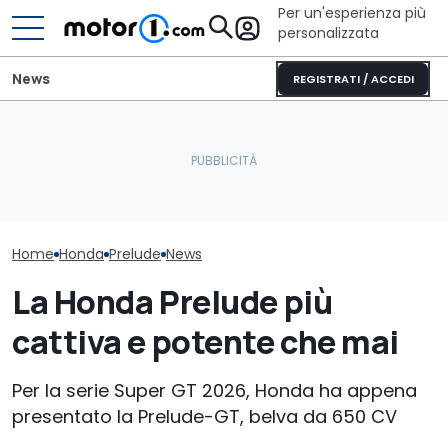
Per un'esperienza più
personalizzata
News
REGISTRATI / ACCEDI
Letto king size o una
Questa Honda NSX andrà
lounge? Sunlight
La fusione tra
all'asta, indovinate il suo
stupisce con i suoi
Nissan non si f
proprietario
camper
sarà una coll
Home
Honda
Prelude
News
La Honda Prelude più
cattiva e potente che mai
Per la serie Super GT 2026, Honda ha appena
presentato la Prelude-GT, belva da 650 CV