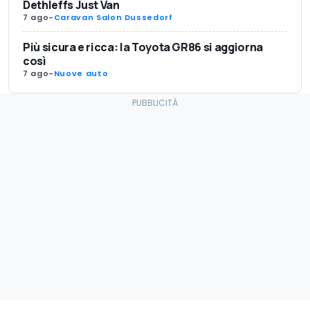
Dethleffs Just Van
7 ago
-
Caravan Salon Dussedorf
Più sicura e ricca: la Toyota GR86 si aggiorna
così
7 ago
-
Nuove auto