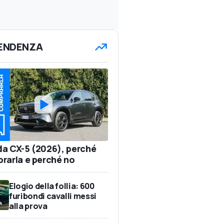
TENDENZA
a CX-5 (2026), perché
rarla e perché no
Elogio della follia: 600
furibondi cavalli messi
alla prova