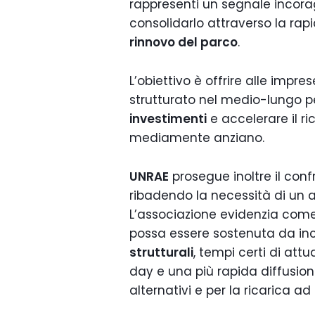
rappresenti un segnale incora
consolidarlo attraverso la rap
rinnovo del parco
.
L’obiettivo è offrire alle impre
strutturato nel medio-lungo p
investimenti
e accelerare il r
mediamente anziano.
UNRAE
prosegue inoltre il confro
ribadendo la necessità di un 
L’associazione evidenzia com
possa essere sostenuta da inc
strutturali
, tempi certi di att
day e una più rapida diffusione
alternativi e per la ricarica ad