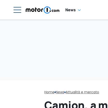
News
Home
News
Attualità e mercato
Camion, a m