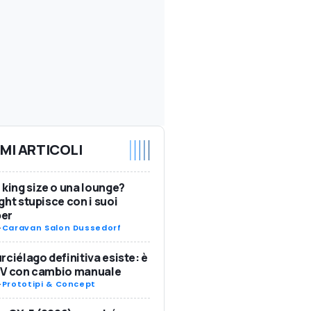
IMI ARTICOLI
 king size o una lounge?
ght stupisce con i suoi
er
-
Caravan Salon Dussedorf
rciélago definitiva esiste: è
SV con cambio manuale
-
Prototipi & Concept