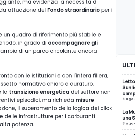
ggiante, ma evidenzia la necessità di
ida attuazione del
Fondo straordinario
per il
se un quadro di riferimento più stabile e
eriodo, in grado di
accompagnare gli
icambio di un parco circolante ancora
ULT
nto con le istituzioni e con l’intera filiera,
Letto
assetto normativo chiaro e duraturo.
Sunli
e la
transizione energetica
del settore non
camp
8 ago
entivi episodici, ma richieda
misure
uazione, il superamento della logica dei click
La Mu
 delle infrastrutture per i carburanti
una 
8 ago
 alta potenza.