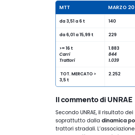
MTT
MARZO 20
da 3,51 a 6 t
140
da 6,01 a 15,99 t
229
>= 16 t
1.883
Carri
844
Trattori
1.039
TOT. MERCATO >
2.252
3,5 t
Il commento di UNRAE
Secondo UNRAE, il risultato dei
soprattutto dalla
dinamica pos
trattori stradali. L’associaz