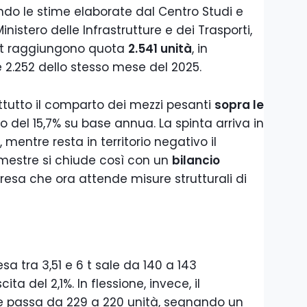
do le stime elaborate dal Centro Studi e
inistero delle Infrastrutture e dei Trasporti,
,5 t raggiungono quota
2.541 unità
, in
e 2.252 dello stesso mese del 2025.
attutto il comparto dei mezzi pesanti
sopra le
o del 15,7% su base annua. La spinta arriva in
, mentre resta in territorio negativo il
rimestre si chiude così con un
bilancio
esa che ora attende misure strutturali di
sa tra 3,51 e 6 t sale da 140 a 143
ta del 2,1%. In flessione, invece, il
he passa da 229 a 220 unità, segnando un