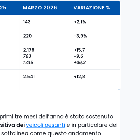
25
MARZO 2026
VARIAZIONE %
143
+2,1%
220
-3,9%
2.178
+15,7
763
-9,6
1.415
+36,2
2.541
+12,8
 primi tre mesi dell’anno è stato sostenuto
itiva dei
veicoli pesanti
e in particolare dei
ione sottolinea come questo andamento