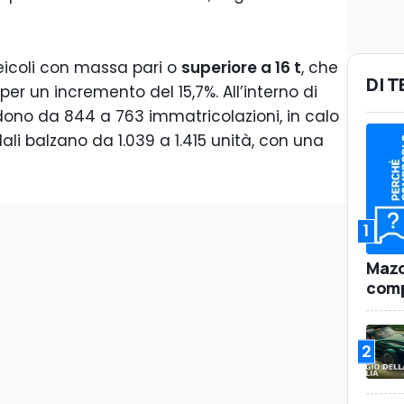
eicoli con massa pari o
superiore a 16 t
, che
DI 
per un incremento del 15,7%. All’interno di
dono da 844 a 763 immatricolazioni, in calo
dali balzano da 1.039 a 1.415 unità, con una
1
Mazd
comp
2