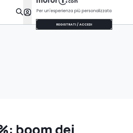
Per un'esperienza più personalizzata
Da Sapere
REGISTRATI / ACCEDI
%: boom dei