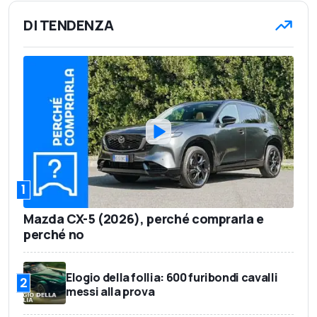
DI TENDENZA
1
Mazda CX-5 (2026), perché comprarla e
perché no
Elogio della follia: 600 furibondi cavalli
2
messi alla prova