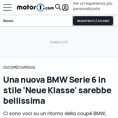
Per un'esperienza più
personalizzata
News
REGISTRATI / ACCEDI
La nuova BMW Serie 1 avrà
Mazda CX-5 (2026),
la trazione posteriore e
perché comprarla e
La nuova BMW 
sarà così
perché no
Touring è qua
Home
Bmw
News
Una nuova BMW Serie 6 in
stile 'Neue Klasse' sarebbe
bellissima
Ci sono voci su un ritorno della coupé BMW,