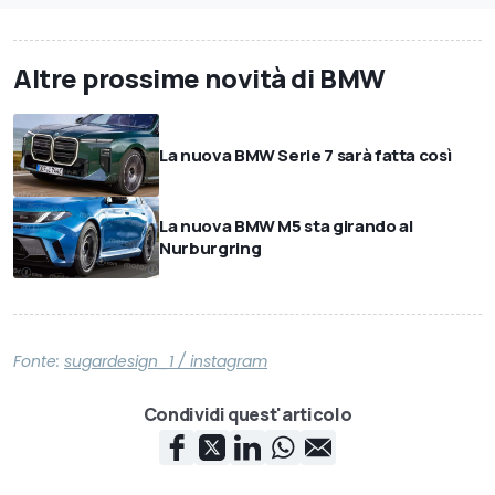
Altre prossime novità di BMW
La nuova BMW Serie 7 sarà fatta così
La nuova BMW M5 sta girando al
Nurburgring
Fonte:
sugardesign_1 / instagram
Condividi quest'articolo