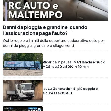
Danni da pioggia e grandine, quando
l’assicurazione paga l’auto?
Qui le regole e i limiti delle coperture assicurative auto per
danni da pioggia, grandine e allagamenti
Ricarica in pausa: MAN lancia eTruck
MCS, da 20 a 80% in 40 min
Isuzu Generation 4: più coppia e
sicurezza GSR-III