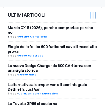
ULTIMI ARTICOLI
Mazda CX-5 (2026), perché comprarla e perché
no
8 ago
-
Perché Comprarla
Elogio della follia: 600 furibondi cavalli messi alla
prova
7 ago
-
Prove su strada
La nuova Dodge Charger da 600 CV ritorna con
una sigla storica
7 ago
-
Nuove auto
L'alternativa al camper van è il semintegrale
Dethleffs Just Van
7 ago
-
Caravan Salon Dussedorf
La Toyota GR86 si aggiorna