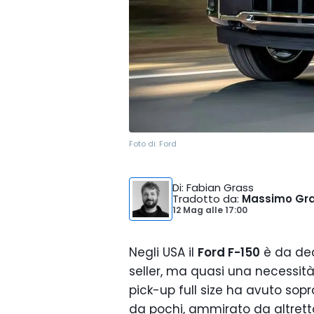
Foto di:
Ford
Di
: Fabian Grass
Tradotto da
:
Massimo Gra
12 Mag
alle
17:00
Negli USA il
Ford F-150
è da dec
seller, ma quasi una necessità 
pick-up full size ha avuto sopr
da pochi, ammirato da altretta