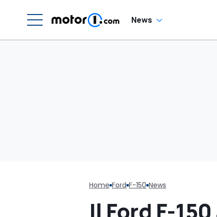
News
Home
Ford
F-150
News
Il Ford F-150