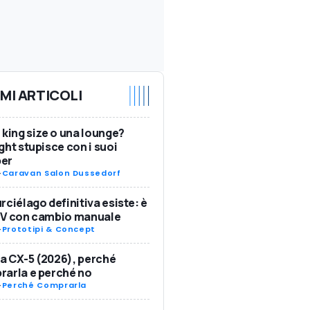
IMI ARTICOLI
 king size o una lounge?
ght stupisce con i suoi
er
-
Caravan Salon Dussedorf
rciélago definitiva esiste: è
SV con cambio manuale
-
Prototipi & Concept
 CX-5 (2026), perché
arla e perché no
-
Perché Comprarla