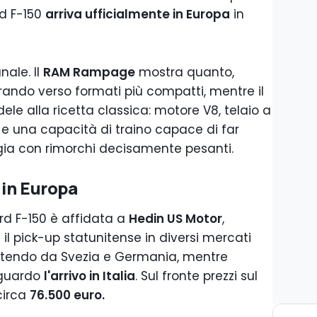
rd F-150
arriva ufficialmente in Europa
in
nale. Il
RAM Rampage
mostra quanto,
irando verso formati più compatti, mentre il
dele alla ricetta classica: motore V8, telaio a
e una capacità di traino capace di far
ggia con rimorchi decisamente pesanti.
 in Europa
rd F-150 è affidata a
Hedin US Motor
,
l pick-up statunitense in diversi mercati
rtendo da Svezia e Germania, mentre
iguardo
l'arrivo in Italia
. Sul fronte prezzi sul
circa
76.500 euro.