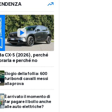
TENDENZA
a CX-5 (2026), perché
rarla e perché no
Elogio della follia: 600
furibondi cavalli messi
alla prova
È arrivato il momento di
far pagare il bollo anche
alle auto elettriche?