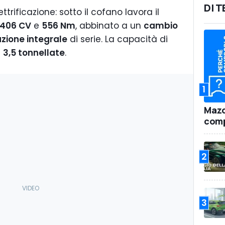
DI 
ttrificazione: sotto il cofano lavora il
406 CV
e
556 Nm
, abbinato a un
cambio
azione integrale
di serie. La capacità di
a
3,5 tonnellate
.
1
Mazd
comp
2
3