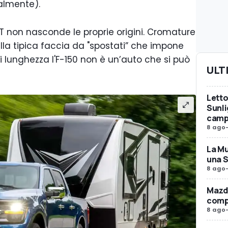
almente).
XLT non nasconde le proprie origini. Cromature
ella tipica faccia da "spostati” che impone
i lunghezza l'F-150 non è un’auto che si può
ULT
Letto
Sunli
camp
8 ago
La Mu
una 
8 ago
Mazda
compr
8 ago