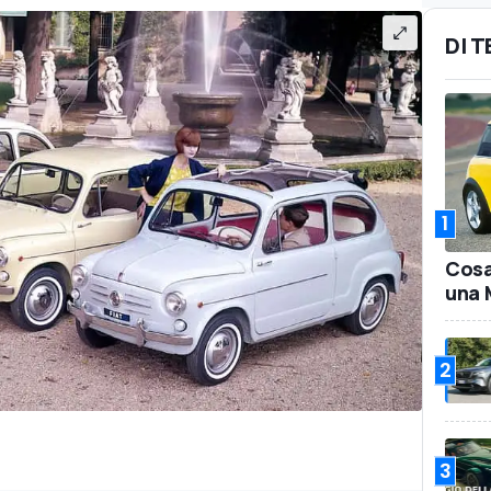
DI 
1
Cosa
una 
2
3