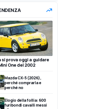
TENDENZA
 si prova oggi a guidare
Mini One del 2002
Mazda CX-5 (2026),
perché comprarla e
perché no
Elogio della follia: 600
furibondi cavalli messi