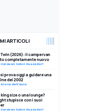
IMI ARTICOLI
 Twin (2026): il campervan
ulto completamente nuovo
-
Caravan Salon Dussedorf
si prova oggi a guidare una
One del 2002
-
Storia dell'auto
 king size o una lounge?
ght stupisce con i suoi
er
-
Caravan Salon Dussedorf