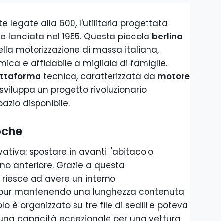
e legate alla 600, l'utilitaria progettata
e lanciata nel 1955. Questa piccola
berlina
lla motorizzazione di massa italiana,
ca e affidabile a migliaia di famiglie.
attaforma
tecnica, caratterizzata da
motore
sviluppa un progetto rivoluzionario
azio disponibile.
oche
ativa: spostare in avanti l'abitacolo
ano anteriore. Grazie a questa
a riesce ad avere un interno
 pur mantenendo una lunghezza contenuta
olo è organizzato su tre file di sedili e poteva
, una capacità eccezionale per una vettura