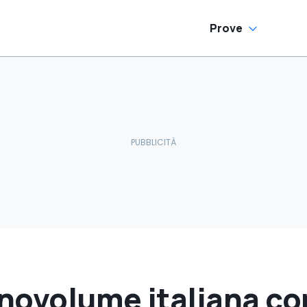
Prove
novolume italiana co