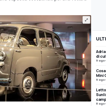
ULT
Adria
di c
9 ago
Cosa 
Mini 
9 ago
Letto
Sunli
camp
8 ago