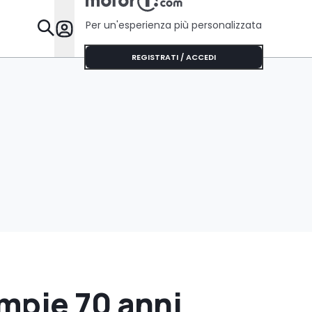
Per un'esperienza più personalizzata
Da Sapere
REGISTRATI / ACCEDI
mpie 70 anni