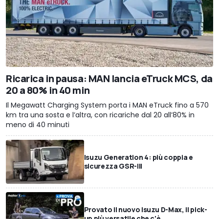
Ricarica in pausa: MAN lancia eTruck MCS, da
20 a 80% in 40 min
Il Megawatt Charging System porta i MAN eTruck fino a 570
km tra una sosta e l’altra, con ricariche dal 20 all’80% in
meno di 40 minuti
Isuzu Generation 4: più coppia e
sicurezza GSR-III
Provato il nuovo Isuzu D-Max, il pick-
up più versatile che c'è