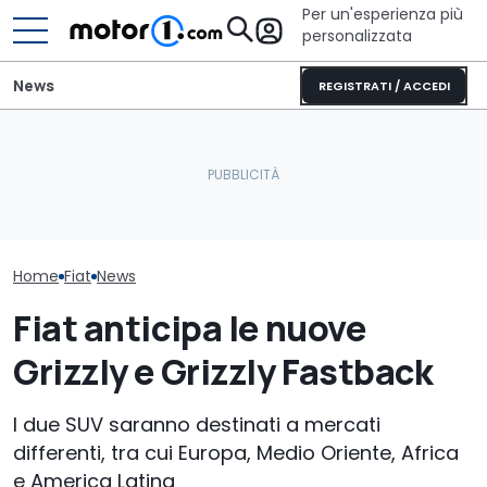
Per un'esperienza più
personalizzata
News
REGISTRATI / ACCEDI
La spider italiana nata
Dimensioni giuste e
Nuovo dieselg
per conquistare gli Stati
tanto comfort: il lato vip
Londra porta i
Uniti
dell'Evoluzione
alcune case a
Home
Fiat
News
Fiat anticipa le nuove
Grizzly e Grizzly Fastback
I due SUV saranno destinati a mercati
differenti, tra cui Europa, Medio Oriente, Africa
e America Latina