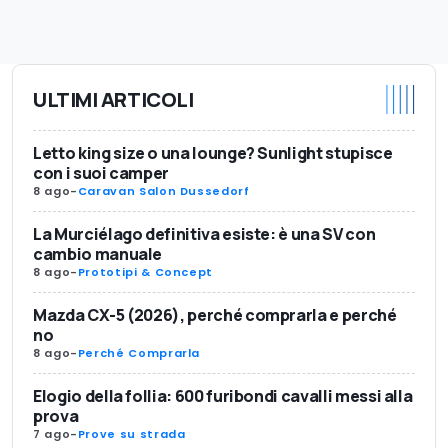
ULTIMI ARTICOLI
Letto king size o una lounge? Sunlight stupisce
con i suoi camper
8 ago
-
Caravan Salon Dussedorf
La Murciélago definitiva esiste: è una SV con
cambio manuale
8 ago
-
Prototipi & Concept
Mazda CX-5 (2026), perché comprarla e perché
no
8 ago
-
Perché Comprarla
Elogio della follia: 600 furibondi cavalli messi alla
prova
7 ago
-
Prove su strada