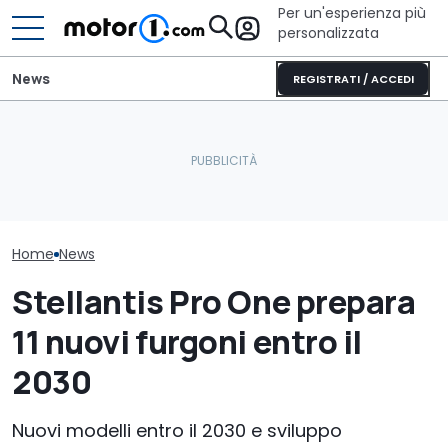
Per un'esperienza più
personalizzata
News
REGISTRATI / ACCEDI
Letto king size o una
Perché le auto moderne
lounge? Sunlight
Ecco il camper
restano più fresche
stupisce con i suoi
perfetto per s
anche sotto il sole
camper
avventura
Home
News
Stellantis Pro One prepara
11 nuovi furgoni entro il
2030
Nuovi modelli entro il 2030 e sviluppo