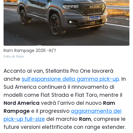
Ram Rampage 2026 -R/T
Foto di: Ram
Accanto ai van, Stellantis Pro One lavorerà
anche
sull’espansione della gamma pick-up
. In
Sud America continuerà il rinnovamento di
modelli come Fiat Strada e Fiat Toro, mentre il
Nord America
vedrà l’arrivo del nuovo
Ram
Rampage
e il progressivo
aggiornamento dei
pick-up full-size
del marchio
Ram
, comprese le
future versioni elettrificate con range extender.