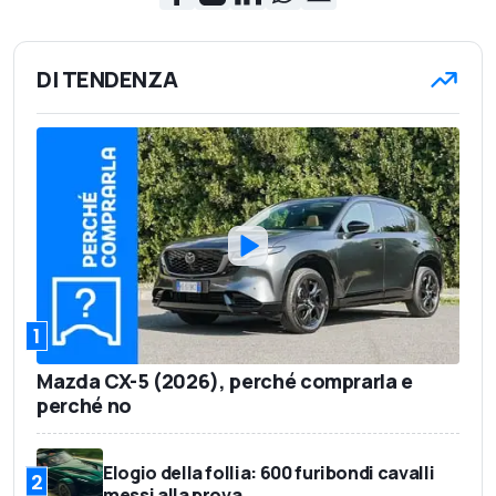
DI TENDENZA
1
Mazda CX-5 (2026), perché comprarla e
perché no
Elogio della follia: 600 furibondi cavalli
2
messi alla prova