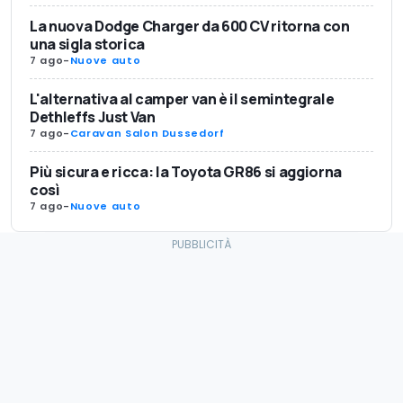
La nuova Dodge Charger da 600 CV ritorna con
una sigla storica
7 ago
-
Nuove auto
L'alternativa al camper van è il semintegrale
Dethleffs Just Van
7 ago
-
Caravan Salon Dussedorf
Più sicura e ricca: la Toyota GR86 si aggiorna
così
7 ago
-
Nuove auto