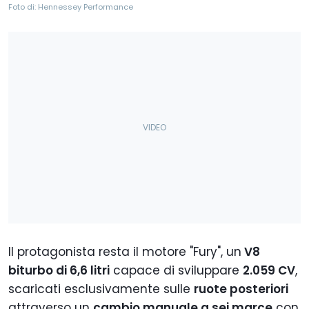
Foto di: Hennessey Performance
Il protagonista resta il motore "Fury", un
V8
biturbo di 6,6 litri
capace di sviluppare
2.059 CV
,
scaricati esclusivamente sulle
ruote posteriori
attraverso un
cambio manuale a sei marce
con