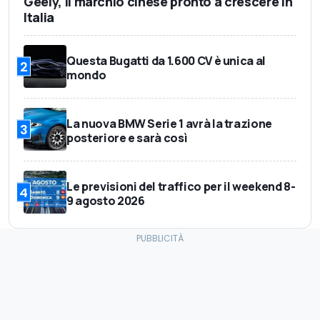
Geely, il marchio cinese pronto a crescere in
Italia
Questa Bugatti da 1.600 CV è unica al
2
mondo
La nuova BMW Serie 1 avrà la trazione
3
posteriore e sarà così
Le previsioni del traffico per il weekend 8-
4
9 agosto 2026