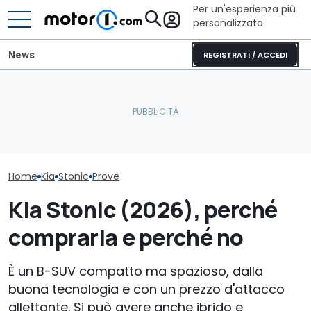
Per un'esperienza più
personalizzata
News
REGISTRATI / ACCEDI
Nuova Kia Stonic: prezzi,
È arrivato il momento di
Kia XCeed (202
motori e promo di luglio
far pagare il bollo anche
questo prezzo
2026
alle auto elettriche?
più delle cines
Home
Kia
Stonic
Prove
Kia Stonic (2026), perché
comprarla e perché no
È un B-SUV compatto ma spazioso, dalla
buona tecnologia e con un prezzo d'attacco
allettante. Si può avere anche ibrido e