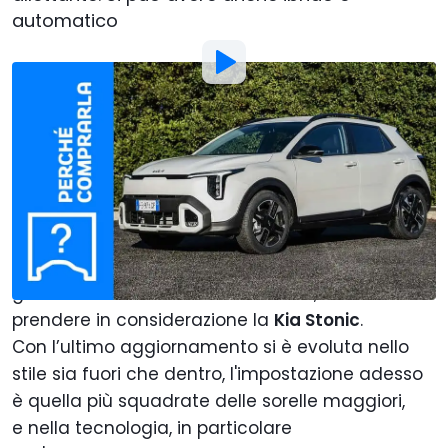
automatico
Foto di:
Motor1 Italy
Di
:
Francesco Meneghini
7 Mar
alle
01:00
Aggiungi Motor1.com alle
fonti preferite su Google
Se cercate un crossover compatto, spazioso il
giusto e che non costi una fortuna, dovreste
prendere in considerazione la
Kia Stonic
.
Con l’ultimo aggiornamento si è evoluta nello
stile sia fuori che dentro, l'impostazione adesso
è quella più squadrate delle sorelle maggiori,
e nella tecnologia, in particolare