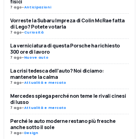
fisici
7 ago
-
Anticipazioni
Vorreste la Subaru Impreza di Colin McRae fatta
di Lego? Potete votarla
7 ago
-
Curiosità
La verniciatura di questa Porsche ha richiesto
300 ore di lavoro
7 ago
-
Nuove auto
La crisi tedesca dell’auto? Noi diciamo:
mantenete la calma
7 ago
-
Attualità e mercato
Mercedes spiega perché non teme le rivali cinesi
di lusso
7 ago
-
Attualità e mercato
Perché le auto moderne restano più fresche
anche sotto il sole
7 ago
-
Design