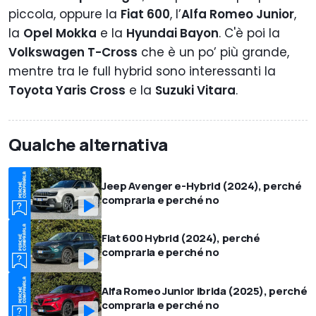
piccola, oppure la
Fiat 600
, l’
Alfa Romeo Junior
,
la
Opel Mokka
e la
Hyundai Bayon
. C'è poi la
Volkswagen T-Cross
che è un po’ più grande,
mentre tra le full hybrid sono interessanti la
Toyota Yaris Cross
e la
Suzuki Vitara
.
Qualche alternativa
Jeep Avenger e-Hybrid (2024), perché
comprarla e perché no
Fiat 600 Hybrid (2024), perché
comprarla e perché no
Alfa Romeo Junior ibrida (2025), perché
comprarla e perché no