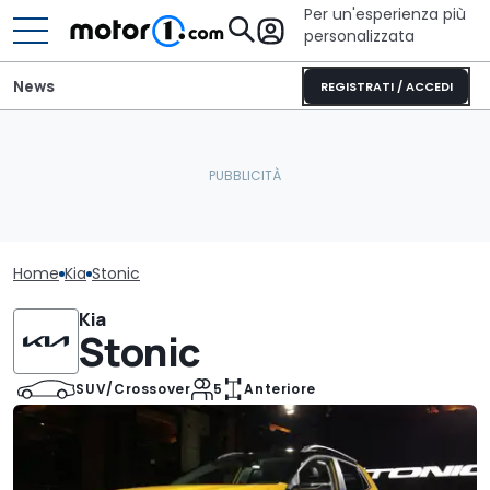
Per un'esperienza più
personalizzata
News
REGISTRATI / ACCEDI
Home
Kia
Stonic
Kia
Stonic
SUV/Crossover
5
Anteriore