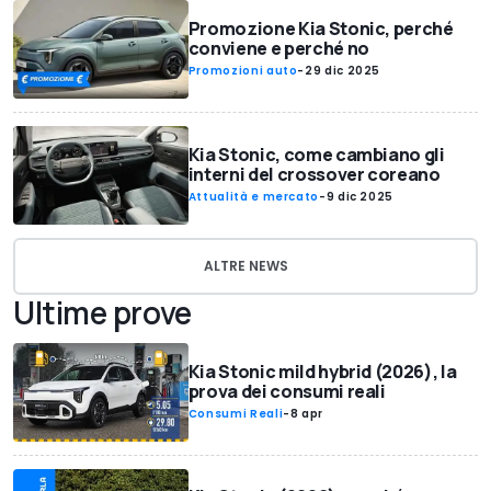
Promozione Kia Stonic, perché
conviene e perché no
Promozioni auto
-
29 dic 2025
Kia Stonic, come cambiano gli
interni del crossover coreano
Attualità e mercato
-
9 dic 2025
ALTRE NEWS
Ultime prove
Kia Stonic mild hybrid (2026), la
prova dei consumi reali
Consumi Reali
-
8 apr