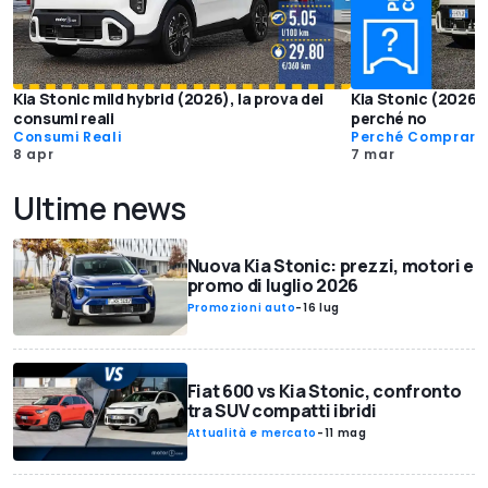
Kia Stonic mild hybrid (2026), la prova dei
Kia Stonic (2026)
consumi reali
perché no
Consumi Reali
Perché Comprarl
8 apr
7 mar
Ultime news
Nuova Kia Stonic: prezzi, motori e
promo di luglio 2026
Promozioni auto
-
16 lug
Fiat 600 vs Kia Stonic, confronto
tra SUV compatti ibridi
Attualità e mercato
-
11 mag