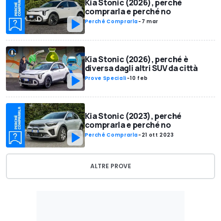
Kia Stonic (2026), perché
comprarla e perché no
Perché Comprarla
-
7 mar
Kia Stonic (2026), perché è
diversa dagli altri SUV da città
Prove Speciali
-
10 feb
Kia Stonic (2023), perché
comprarla e perché no
Perché Comprarla
-
21 ott 2023
ALTRE PROVE