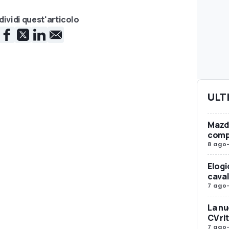
ividi quest'articolo
ULT
Mazda
compr
8 ago
Elogi
caval
7 ago
La nu
CV ri
7 ago