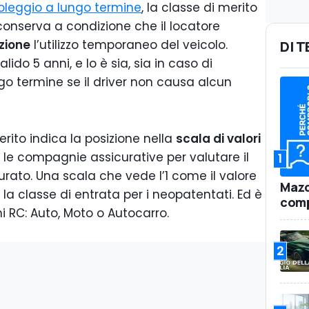
oleggio a lungo termine
, la classe di merito
conserva a condizione che il locatore
azione
l’utilizzo temporaneo del veicolo.
DI 
alido 5 anni, e lo è sia, sia in caso di
ngo termine se il driver non causa alcun
rito indica la posizione nella
scala di valori
 le compagnie assicurative per valutare il
1
urato. Una scala che vede l’1 come il valore
Mazd
 è la classe di entrata per i neopatentati. Ed è
comp
ni RC: Auto, Moto o Autocarro.
2