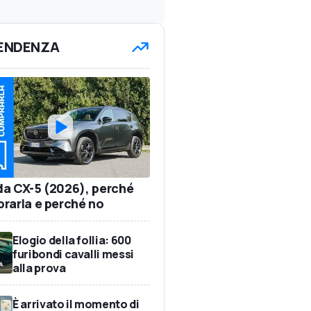
TENDENZA
a CX-5 (2026), perché
rarla e perché no
Elogio della follia: 600
furibondi cavalli messi
alla prova
È arrivato il momento di