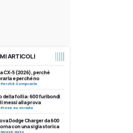
IMI ARTICOLI
 CX-5 (2026), perché
arla e perché no
-
Perché Comprarla
o della follia: 600 furibondi
li messi alla prova
-
Prove su strada
ova Dodge Charger da 600
torna con una sigla storica
-
Nuove auto