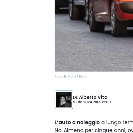
Foto di:
Motor1 Italy
Di
:
Alberto Vita
9 Dic 2024
alle
12:00
L’auto a noleggio
a lungo term
No. Almeno per cinque anni, ovv