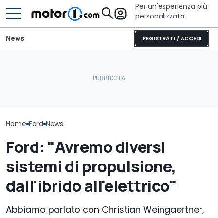
Per un'esperienza più
personalizzata
News
REGISTRATI / ACCEDI
Letto king size o una
lounge? Sunlight
Cosa si prova oggi a
Il nuovo pick-u
stupisce con i suoi
guidare una Mini One del
costerà meno 
camper
2002
euro
Home
Ford
News
Ford: "Avremo diversi
sistemi di propulsione,
dall'ibrido all'elettrico"
Abbiamo parlato con Christian Weingaertner,