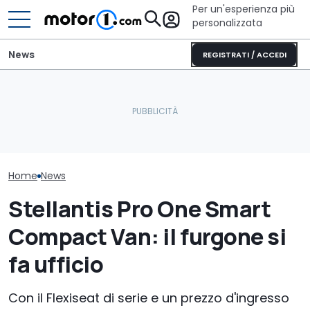
Per un'esperienza più
personalizzata
News
REGISTRATI / ACCEDI
Ecco il camper col garage
Perché le auto moderne
Nuovo dieselg
perfetto per sport e
sono sempre più
Londra porta i
avventura
pesanti?
alcune case a
Home
News
Stellantis Pro One Smart
Compact Van: il furgone si
fa ufficio
Con il Flexiseat di serie e un prezzo d'ingresso