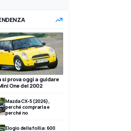
TENDENZA
 si prova oggi a guidare
Mini One del 2002
Mazda CX-5 (2026),
perché comprarla e
perché no
Elogio della follia: 600