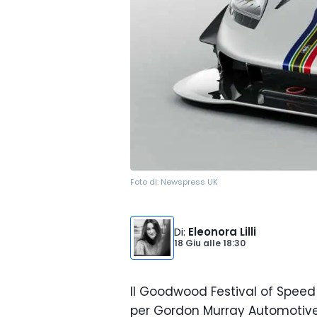
Foto di:
Newspress UK
Di
:
Eleonora Lilli
18 Giu
alle
18:30
Il Goodwood Festival of Speed
per Gordon Murray Automotive,