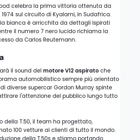
od celebra la prima vittoria ottenuta da
1974 sul circuito di Kyalami, in Sudafrica.
a bianca è arricchita da dettagli ispirati
entre il numero 7 nero lucido richiama la
cesso da Carlos Reutemann.
ta
sarà il sound del
motore V12 aspirato
che
norama automobilistico sempre più orientato
za di diverse supercar Gordon Murray spinte
attirare l'attenzione del pubblico lungo tutto
 della T.50, il team ha progettato,
ato 100 vetture ai clienti di tutto il mondo.
oduzione della T.50s e stiamo portando