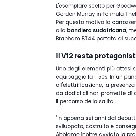
L'esemplare scelto per Goodwo
Gordon Murray in Formula 1 nel 
Per questo motivo la carrozzeri
alla
bandiera sudafricana
, m
Brabham BT44 portata al suc
Il V12 resta protagonis
Uno degli elementi più attesi 
equipaggia la T.50s. In un pa
all'elettrificazione, la presen
da dodici cilindri promette di 
il percorso della salita.
"In appena sei anni dal debutto
sviluppato, costruito e consegn
Abbiamo inoltre avviato la pr