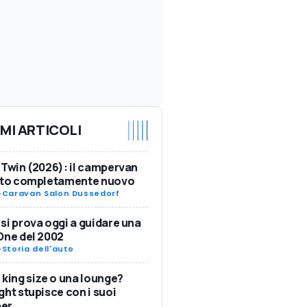
IMI ARTICOLI
 Twin (2026): il campervan
ulto completamente nuovo
-
Caravan Salon Dussedorf
si prova oggi a guidare una
One del 2002
-
Storia dell'auto
 king size o una lounge?
ght stupisce con i suoi
er