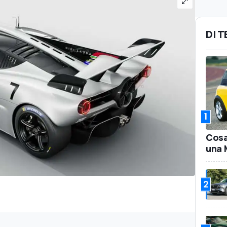
DI 
1
Cosa
una 
2