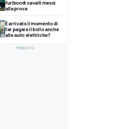
furibondi cavalli messi
alla prova
È arrivato il momento di
far pagare il bollo anche
alle auto elettriche?