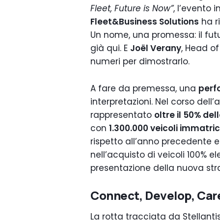
Fleet, Future is Now”
, l’evento 
Fleet&Business Solutions
ha ri
Un nome, una promessa: il futu
già qui. E
Joël Verany
, Head of
numeri per dimostrarlo.
A fare da premessa, una
perf
interpretazioni. Nel corso dell
rappresentato
oltre il 50% del
con
1.300.000 veicoli immatric
rispetto all’anno precedente e
nell’acquisto di veicoli 100% el
presentazione della nuova str
Connect, Develop, Care: 
La rotta tracciata da Stellantis p