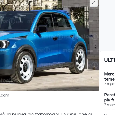
ULT
Merc
teme 
7 ago
Perch
r1.com
più f
7 ago
zzerà la nuova piattaforma STLA One, che ci