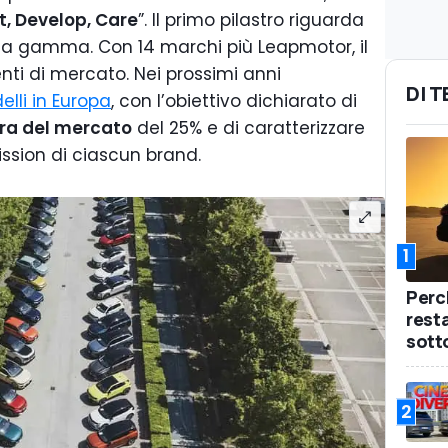
, Develop, Care
”. Il primo pilastro riguarda
lla gamma. Con 14 marchi più Leapmotor, il
nti di mercato. Nei prossimi anni
DI 
elli in Europa
, con l’obiettivo dichiarato di
ura del mercato
del 25% e di caratterizzare
ssion di ciascun brand.
1
Perc
rest
sotto
2