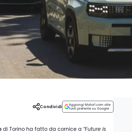
Aggiungi Motor1.com alle
Condividi
fonti preferite su Google
o
di Torino ha fatto da cornice a
“Future is