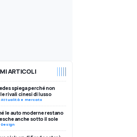
IMI ARTICOLI
edes spiega perché non
le rivali cinesi di lusso
-
Attualità e mercato
é le auto moderne restano
resche anche sotto il sole
-
Design