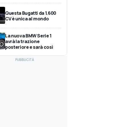
Questa Bugatti da 1.600
CV è unica al mondo
La nuova BMW Serie 1
avrà la trazione
posteriore e sarà così