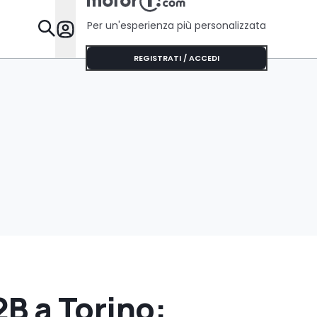
Per un'esperienza più personalizzata
Da Sapere
REGISTRATI / ACCEDI
2B a Torino: