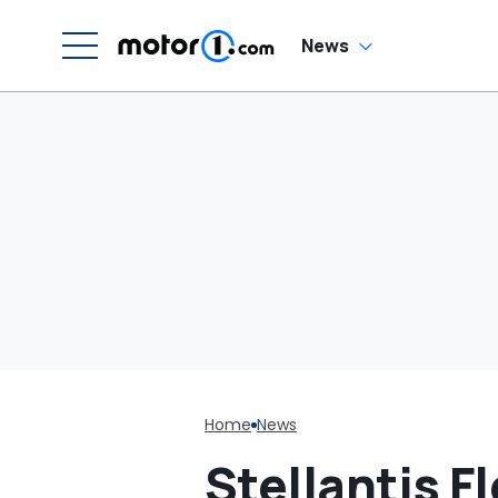
News
Home
News
Stellantis Fl