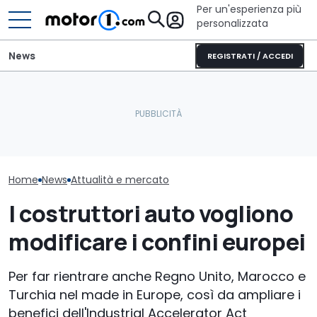
Per un'esperienza più
personalizzata
News
REGISTRATI / ACCEDI
La Murciélago definitiva
È arrivato il 
Il nuovo responsabile del
esiste: è una SV con
far pagare il 
design di Pininfarina
cambio manuale
alle auto elet
Home
News
Attualità e mercato
I costruttori auto vogliono
modificare i confini europei
Per far rientrare anche Regno Unito, Marocco e
Turchia nel made in Europe, così da ampliare i
benefici dell'Industrial Accelerator Act