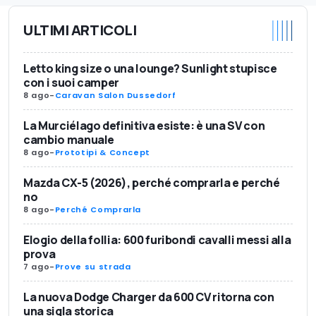
ULTIMI ARTICOLI
Letto king size o una lounge? Sunlight stupisce
con i suoi camper
8 ago
-
Caravan Salon Dussedorf
La Murciélago definitiva esiste: è una SV con
cambio manuale
8 ago
-
Prototipi & Concept
Mazda CX-5 (2026), perché comprarla e perché
no
8 ago
-
Perché Comprarla
Elogio della follia: 600 furibondi cavalli messi alla
prova
7 ago
-
Prove su strada
La nuova Dodge Charger da 600 CV ritorna con
una sigla storica