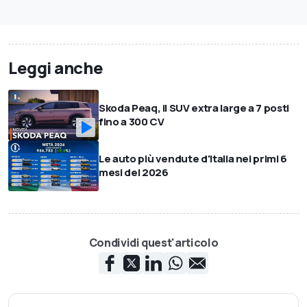
Leggi anche
Skoda Peaq, il SUV extra large a 7 posti
fino a 300 CV
Le auto più vendute d'Italia nei primi 6
mesi del 2026
Condividi quest'articolo