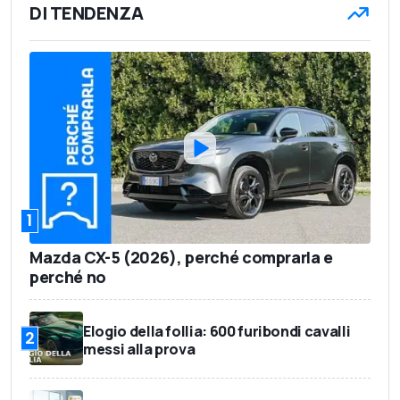
DI TENDENZA
1
Mazda CX-5 (2026), perché comprarla e
perché no
Elogio della follia: 600 furibondi cavalli
2
messi alla prova