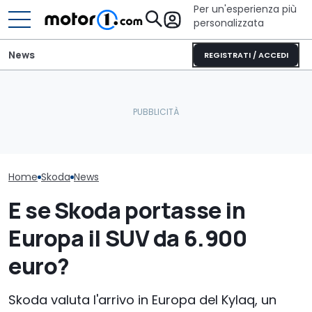
Per un'esperienza più
personalizzata
News
REGISTRATI / ACCEDI
Letto king size o una
lounge? Sunlight
La Skoda Octavia si
stupisce con i suoi
I prezzi del SU
prepara a cambiare così
camper
large di Skoda
Home
Skoda
News
E se Skoda portasse in
Europa il SUV da 6.900
euro?
Skoda valuta l'arrivo in Europa del Kylaq, un