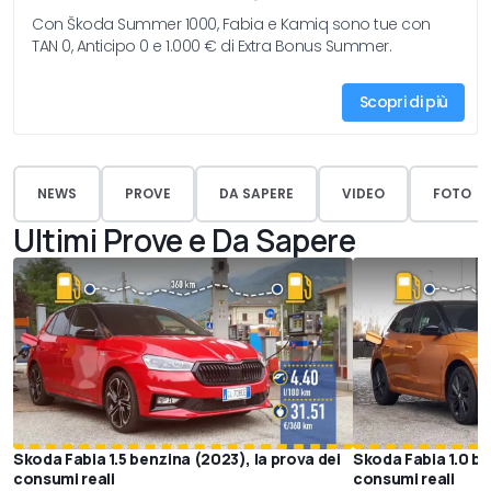
Con Škoda Summer 1000, Fabia e Kamiq sono tue con
TAN 0, Anticipo 0 e 1.000 € di Extra Bonus Summer.
Scopri di più
NEWS
PROVE
DA SAPERE
VIDEO
FOTO
Ultimi Prove e Da Sapere
Skoda Fabia 1.5 benzina (2023), la prova dei
Skoda Fabia 1.0 be
consumi reali
consumi reali