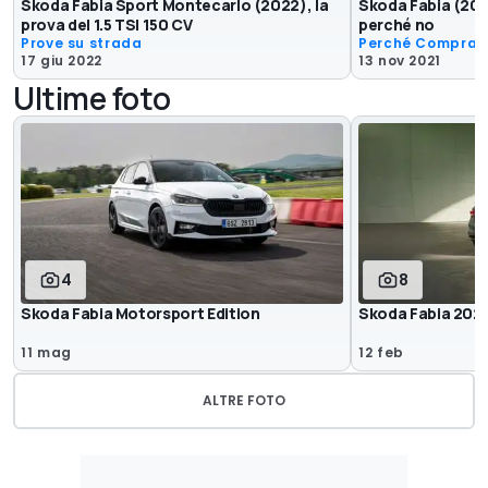
Skoda Fabia Sport Montecarlo (2022), la
Skoda Fabia (202
prova del 1.5 TSI 150 CV
perché no
Prove su strada
Perché Comprar
17 giu 2022
13 nov 2021
Ultime foto
4
8
Skoda Fabia Motorsport Edition
Skoda Fabia 202
11 mag
12 feb
ALTRE FOTO