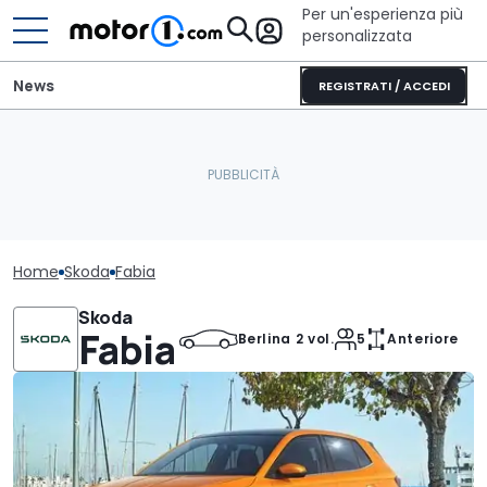
Per un'esperienza più
personalizzata
News
REGISTRATI / ACCEDI
Home
Skoda
Fabia
Skoda
Fabia
Berlina 2 vol.
5
Anteriore