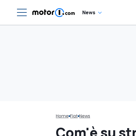
News
Home
Fiat
News
Com'è su stra