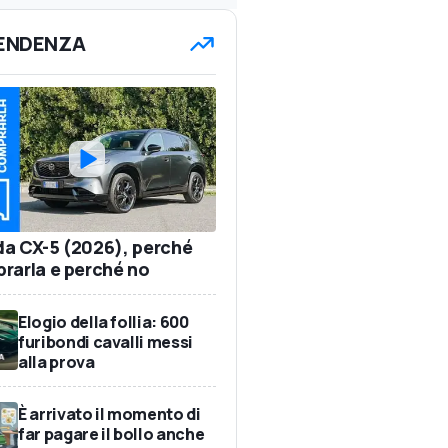
TENDENZA
a CX-5 (2026), perché
rarla e perché no
Elogio della follia: 600
furibondi cavalli messi
alla prova
È arrivato il momento di
far pagare il bollo anche