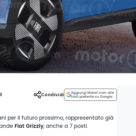
Aggiungi Motor1.com alle
i
Condividi
fonti preferite su Google
ani per il futuro prossimo, rappresentato già
grande
Fiat Grizzly
, anche a 7 posti.