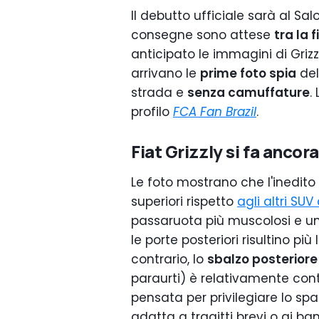
Il debutto ufficiale sarà al Sal
consegne sono attese
tra la f
anticipato le immagini di Grizz
arrivano le
prime foto spia
del
strada e
senza camuffature
.
profilo
FCA Fan Brazil
.
Fiat Grizzly si fa ancor
Le foto mostrano che l'inedito
superiori rispetto
agli altri SUV
passaruota più muscolosi e u
le porte posteriori risultino p
contrario, lo
sbalzo posteriore
paraurti) è relativamente con
pensata per privilegiare lo spa
adatta a tragitti brevi o ai ba