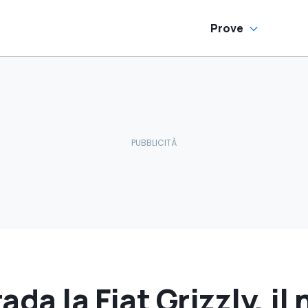
Prove
da la Fiat Grizzly, il