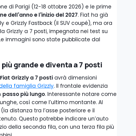
one di Parigi (12-18 ottobre 2026) e le prime
ine dell'anno e l'inizio del 2027
. Fiat ha già
ly e Grizzly Fastback (il SUV coupé), ma ora
la Grizzly a 7 posti, impegnata nei test su
 Le immagini sono state pubblicate dal
a più grande e diventa a 7 posti
Fiat Grizzly a 7 posti
avrà dimensioni
 della famiglia Grizzly
. Il frontale evidenzia
n
passo più lungo
. Interessante notare come
iù lunghe, così come l’ultimo montante. Al
(la distanza tra l’asse posteriore e il
tenuto. Questo potrebbe indicare un’auto
zio della seconda fila, con una terza fila più
mbini.