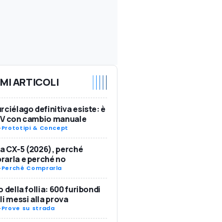
IMI ARTICOLI
rciélago definitiva esiste: è
SV con cambio manuale
-
Prototipi & Concept
 CX-5 (2026), perché
arla e perché no
-
Perché Comprarla
o della follia: 600 furibondi
li messi alla prova
-
Prove su strada