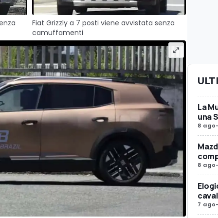
senza
Fiat Grizzly a 7 posti viene avvistata senza
camuffamenti
ULT
La Mu
una 
8 ago
Mazda
compr
8 ago
Elogi
caval
7 ago