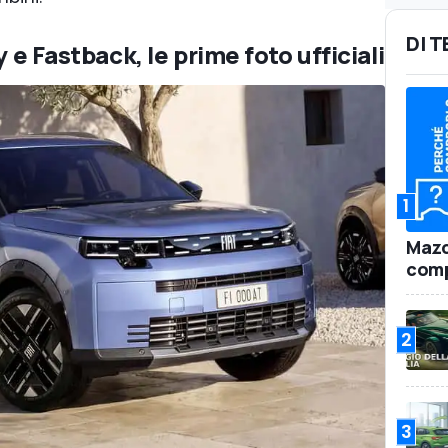
DI 
y e Fastback, le prime foto ufficiali
1
Mazd
comp
2
3