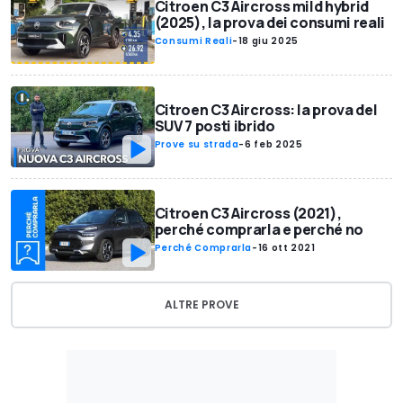
Citroen C3 Aircross mild hybrid
(2025), la prova dei consumi reali
Consumi Reali
-
18 giu 2025
Citroen C3 Aircross: la prova del
SUV 7 posti ibrido
Prove su strada
-
6 feb 2025
Citroen C3 Aircross (2021),
perché comprarla e perché no
Perché Comprarla
-
16 ott 2021
ALTRE PROVE