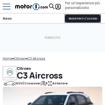
Per un'esperienza più
personalizzata
News
REGISTRATI / ACCEDI
Home
Citroen
C3 Aircross
Citroen
C3 Aircross
SUV/Crossover
5
Anteriore