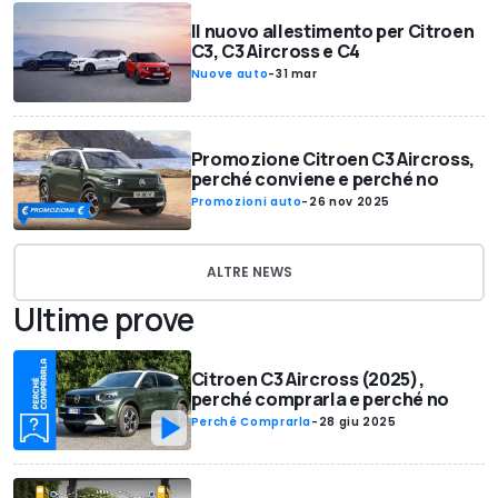
Il nuovo allestimento per Citroen
C3, C3 Aircross e C4
Nuove auto
-
31 mar
Promozione Citroen C3 Aircross,
perché conviene e perché no
Promozioni auto
-
26 nov 2025
ALTRE NEWS
Ultime prove
Citroen C3 Aircross (2025),
perché comprarla e perché no
Perché Comprarla
-
28 giu 2025