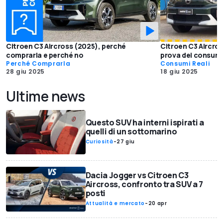
Citroen C3 Aircross (2025), perché
Citroen C3 Aircros
comprarla e perché no
prova dei consumi 
Perché Comprarla
Consumi Reali
28 giu 2025
18 giu 2025
Ultime news
Questo SUV ha interni ispirati a
quelli di un sottomarino
Curiosità
-
27 giu
Dacia Jogger vs Citroen C3
Aircross, confronto tra SUV a 7
posti
Attualità e mercato
-
20 apr