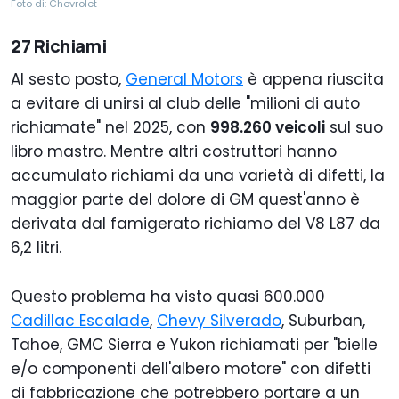
Foto di: Chevrolet
27 Richiami
Al sesto posto,
General Motors
è appena riuscita
a evitare di unirsi al club delle "milioni di auto
richiamate" nel 2025, con
998.260 veicoli
sul suo
libro mastro. Mentre altri costruttori hanno
accumulato richiami da una varietà di difetti, la
maggior parte del dolore di GM quest'anno è
derivata dal famigerato richiamo del V8 L87 da
6,2 litri.
Questo problema ha visto quasi 600.000
Cadillac Escalade
,
Chevy Silverado
, Suburban,
Tahoe, GMC Sierra e Yukon richiamati per "bielle
e/o componenti dell'albero motore" con difetti
di fabbricazione che potrebbero portare a un