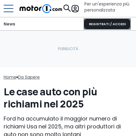
Per un'esperienza più
personalizzata
News
REGISTRATI / ACCEDI
Danni da pioggia e
La nuova BMW Serie 1 avrà
grandine, quando
la trazione posteriore e
l’assicurazione paga
La nuova BMW 
sarà così
l’auto?
Touring è qua
Home
Da Sapere
Le case auto con più
richiami nel 2025
Ford ha accumulato il maggior numero di
richiami Usa nel 2025, ma altri produttori di
auto non sono molto lontani